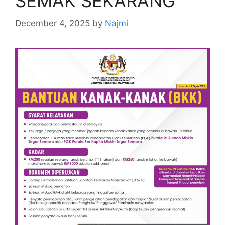
SEMAK SEKARANG
December 4, 2025
by
Najmi