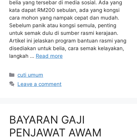
belia yang tersebar di media sosial. Ada yang
kata dapat RM200 sebulan, ada yang kongsi
cara mohon yang nampak cepat dan mudah.
Sebelum panik atau kongsi semula, penting
untuk semak dulu di sumber rasmi kerajaan.
Artikel ini jelaskan program bantuan rasmi yang
disediakan untuk belia, cara semak kelayakan,
langkah …
Read more
Categories
cuti umum
Leave a comment
BAYARAN GAJI
PENJAWAT AWAM