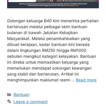
Golongan keluarga B40 kini menerima perhatian
berterusan melalui pelbagai skim bantuan
bulanan di bawah Jabatan Kebajikan
Masyarakat. Melalui penambahbaikan yang
dibuat kerajaan, kadar bantuan kini berada
dalam lingkungan RM250 hingga RM1000
sebulan mengikut kategori kelayakan. Bantuan
ini direka untuk memastikan keluarga yang
memerlukan mendapat sokongan kewangan
yang stabil dan berterusan. Artikel ini
menghimpunkan maklumat rasmi …
Read more
Categories
Bantuan
Leave a comment