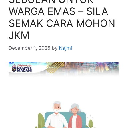
WARGA EMAS – SILA
SEMAK CARA MOHON
JKM
December 1, 2025
by
Najmi