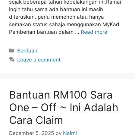
sejak beberapa tahun kebelakangan ini.Ramai
ingin tahu sama ada bantuan ini masih
diteruskan, perlu memohon atau hanya
semakan status sahaja menggunakan MyKad.
Pemberian bantuan dalam …
Read more
Categories
Bantuan
Leave a comment
Bantuan RM100 Sara
One – Off ~ Ini Adalah
Cara Claim
December 5, 2025
by
Najmi