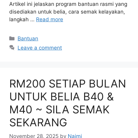
Artikel ini jelaskan program bantuan rasmi yang
disediakan untuk belia, cara semak kelayakan,
langkah …
Read more
Categories
Bantuan
Leave a comment
RM200 SETIAP BULAN
UNTUK BELIA B40 &
M40 ~ SILA SEMAK
SEKARANG
November 28, 2025
by
Najmi