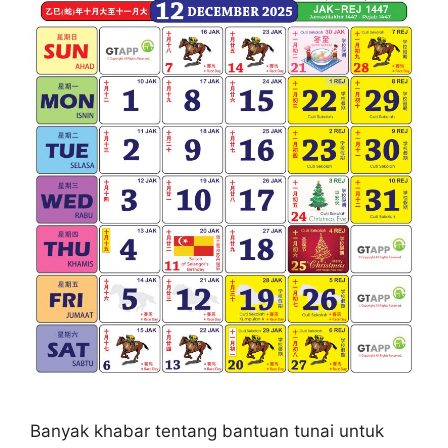
Banyak khabar tentang bantuan tunai untuk