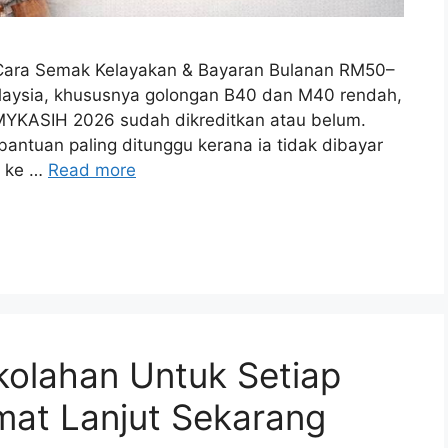
Cara Semak Kelayakan & Bayaran Bulanan RM50–
aysia, khususnya golongan B40 dan M40 rendah,
MYKASIH 2026 sudah dikreditkan atau belum.
bantuan paling ditunggu kerana ia tidak dibayar
s ke …
Read more
kolahan Untuk Setiap
at Lanjut Sekarang