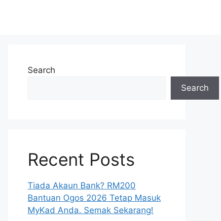
Search
Search
Recent Posts
Tiada Akaun Bank? RM200
Bantuan Ogos 2026 Tetap Masuk
MyKad Anda. Semak Sekarang!