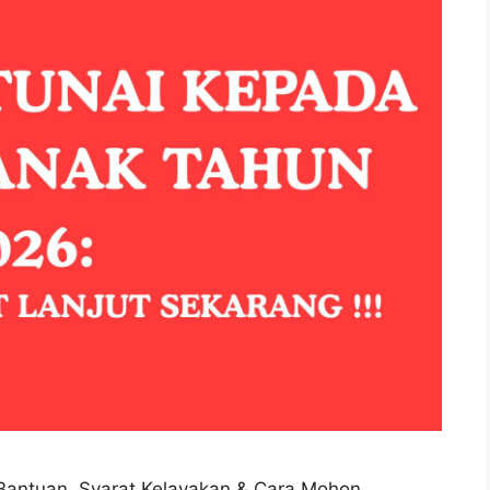
Bantuan, Syarat Kelayakan & Cara Mohon.