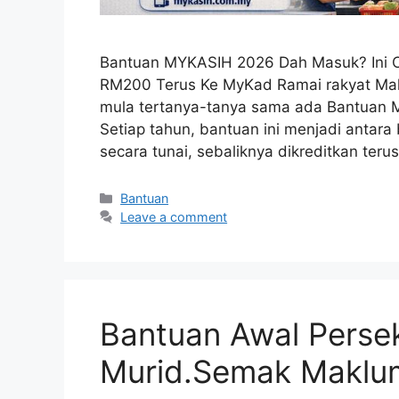
Bantuan MYKASIH 2026 Dah Masuk? Ini 
RM200 Terus Ke MyKad Ramai rakyat Mal
mula tertanya-tanya sama ada Bantuan 
Setiap tahun, bantuan ini menjadi antara 
secara tunai, sebaliknya dikreditkan teru
Categories
Bantuan
Leave a comment
Bantuan Awal Perse
Murid.Semak Maklum