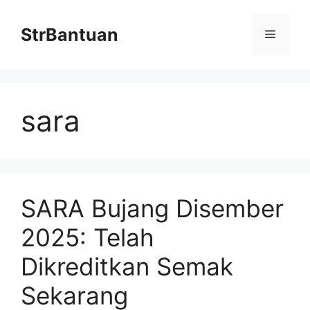
Skip
to
StrBantuan
Menu
content
sara
SARA Bujang Disember
2025: Telah
Dikreditkan Semak
Sekarang