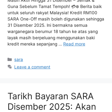
Masih Aktif Hingga 31 Disember – Semak &
Guna Sebelum Tamat Tempoh! 💳❄️ Berita baik
untuk seluruh rakyat Malaysia! Kredit RM100
SARA One-Off masih boleh digunakan sehingga
31 Disember 2025. Ini bermakna semua
warganegara berumur 18 tahun ke atas yang
layak masih berpeluang menggunakan baki
kredit mereka sepanjang …
Read more
Categories
sara
Leave a comment
Tarikh Bayaran SARA
Disember 2025: Akan