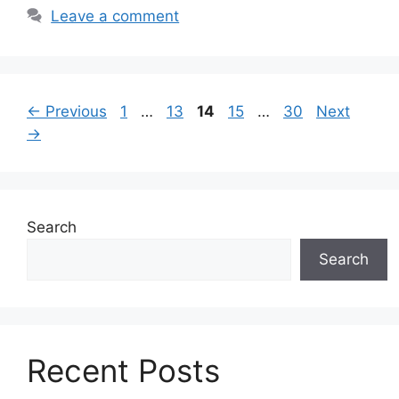
Leave a comment
Page
Page
Page
Page
Page
←
Previous
1
…
13
14
15
…
30
Next
→
Search
Search
Recent Posts