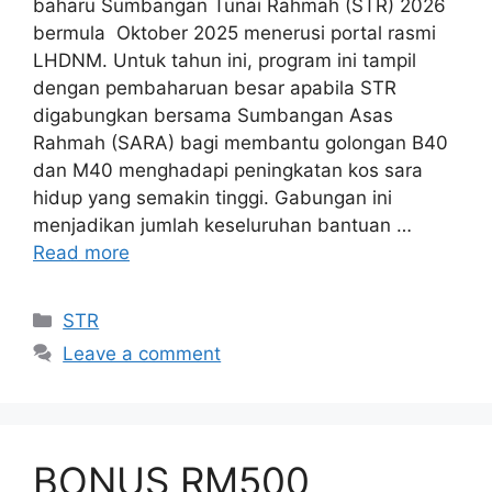
baharu Sumbangan Tunai Rahmah (STR) 2026
bermula Oktober 2025 menerusi portal rasmi
LHDNM. Untuk tahun ini, program ini tampil
dengan pembaharuan besar apabila STR
digabungkan bersama Sumbangan Asas
Rahmah (SARA) bagi membantu golongan B40
dan M40 menghadapi peningkatan kos sara
hidup yang semakin tinggi. Gabungan ini
menjadikan jumlah keseluruhan bantuan …
Read more
Categories
STR
Leave a comment
BONUS RM500