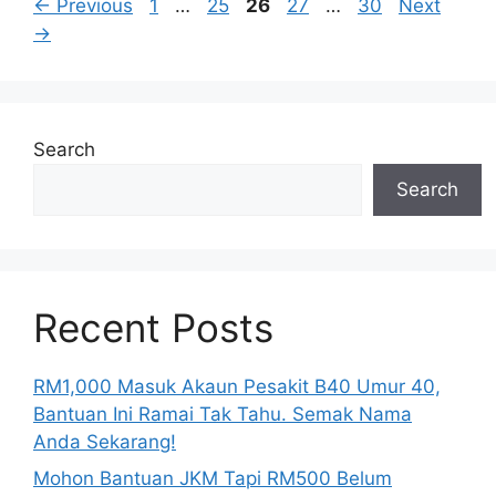
Page
Page
Page
Page
Page
←
Previous
1
…
25
26
27
…
30
Next
→
Search
Search
Recent Posts
RM1,000 Masuk Akaun Pesakit B40 Umur 40,
Bantuan Ini Ramai Tak Tahu. Semak Nama
Anda Sekarang!
Mohon Bantuan JKM Tapi RM500 Belum