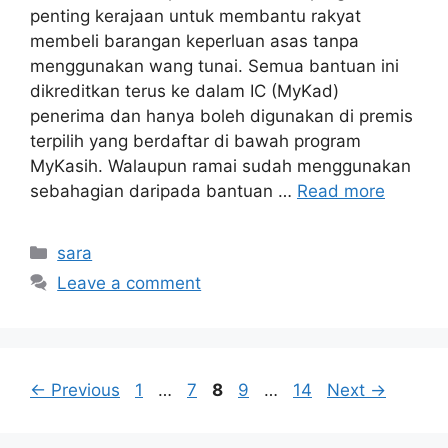
penting kerajaan untuk membantu rakyat
membeli barangan keperluan asas tanpa
menggunakan wang tunai. Semua bantuan ini
dikreditkan terus ke dalam IC (MyKad)
penerima dan hanya boleh digunakan di premis
terpilih yang berdaftar di bawah program
MyKasih. Walaupun ramai sudah menggunakan
sebahagian daripada bantuan …
Read more
Categories
sara
Leave a comment
Page
Page
Page
Page
Page
←
Previous
1
…
7
8
9
…
14
Next
→