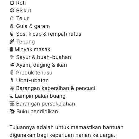
🍞 Roti
🍪 Biskut
🥚 Telur
🧂 Gula & garam
🥫 Sos, kicap & rempah ratus
🌾 Tepung
🛢️ Minyak masak
🥦 Sayur & buah-buahan
🥩 Ayam, daging & ikan
🥛 Produk tenusu
💊 Ubat-ubatan
🧼 Barangan kebersihan & pencuci
🚼 Lampin pakai buang
🎒 Barangan persekolahan
📚 Buku pendidikan
Tujuannya adalah untuk memastikan bantuan
digunakan bagi keperluan harian keluarga.