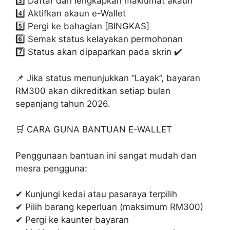
3️⃣ Daftar dan lengkapkan maklumat akaun
4️⃣ Aktifkan akaun e-Wallet
5️⃣ Pergi ke bahagian [BINGKAS]
6️⃣ Semak status kelayakan permohonan
7️⃣ Status akan dipaparkan pada skrin ✔️
📌 Jika status menunjukkan “Layak”, bayaran
RM300 akan dikreditkan setiap bulan
sepanjang tahun 2026.
🛒 CARA GUNA BANTUAN E-WALLET
Penggunaan bantuan ini sangat mudah dan
mesra pengguna:
✔ Kunjungi kedai atau pasaraya terpilih
✔ Pilih barang keperluan (maksimum RM300)
✔ Pergi ke kaunter bayaran