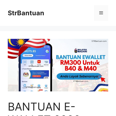
Skip
to
StrBantuan
Menu
content
BANTUAN E-