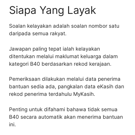
Siapa Yang Layak
Soalan kelayakan adalah soalan nombor satu
daripada semua rakyat.
Jawapan paling tepat ialah kelayakan
ditentukan melalui maklumat keluarga dalam
kategori B40 berdasarkan rekod kerajaan.
Pemeriksaan dilakukan melalui data penerima
bantuan sedia ada, pangkalan data eKasih dan
rekod penerima terdahulu MyKasih.
Penting untuk difahami bahawa tidak semua
B40 secara automatik akan menerima bantuan
ini.