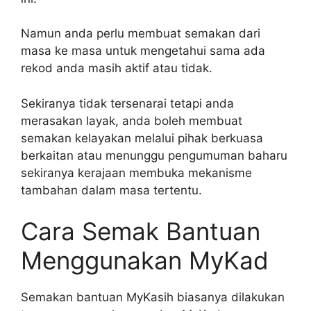
Namun anda perlu membuat semakan dari
masa ke masa untuk mengetahui sama ada
rekod anda masih aktif atau tidak.
Sekiranya tidak tersenarai tetapi anda
merasakan layak, anda boleh membuat
semakan kelayakan melalui pihak berkuasa
berkaitan atau menunggu pengumuman baharu
sekiranya kerajaan membuka mekanisme
tambahan dalam masa tertentu.
Cara Semak Bantuan
Menggunakan MyKad
Semakan bantuan MyKasih biasanya dilakukan