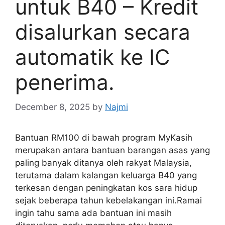
untuk B40 – Kredit
disalurkan secara
automatik ke IC
penerima.
December 8, 2025
by
Najmi
Bantuan RM100 di bawah program MyKasih
merupakan antara bantuan barangan asas yang
paling banyak ditanya oleh rakyat Malaysia,
terutama dalam kalangan keluarga B40 yang
terkesan dengan peningkatan kos sara hidup
sejak beberapa tahun kebelakangan ini.Ramai
ingin tahu sama ada bantuan ini masih