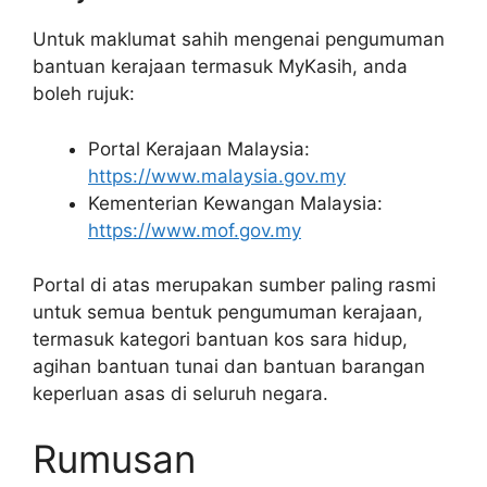
Untuk maklumat sahih mengenai pengumuman
bantuan kerajaan termasuk MyKasih, anda
boleh rujuk:
Portal Kerajaan Malaysia:
https://www.malaysia.gov.my
Kementerian Kewangan Malaysia:
https://www.mof.gov.my
Portal di atas merupakan sumber paling rasmi
untuk semua bentuk pengumuman kerajaan,
termasuk kategori bantuan kos sara hidup,
agihan bantuan tunai dan bantuan barangan
keperluan asas di seluruh negara.
Rumusan