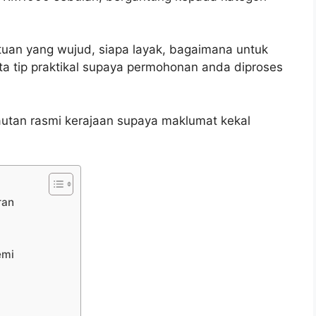
antuan yang wujud, siapa layak, bagaimana untuk
a tip praktikal supaya permohonan anda diproses
utan rasmi kerajaan supaya maklumat kekal
ran
emi