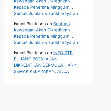
Kewangan Akan Dikreditkan
Kepada Penerima Minggu Ini .
Semak Jumlah & Tarikh Bayaran
Ismail Bin Jusoh
on
Bantuan
Kewangan Akan Dikreditkan
Kepada Penerima Minggu Ini .
Semak Jumlah & Tarikh Bayaran
Ismail Bin Jusoh
on
INFO STR
BUJANG 2026: AKAN
DIKREDITKAN BERMULA HARINI
SEMAK KELAYAKAN, ANDA