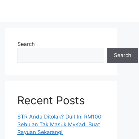
Search
Search
Recent Posts
STR Anda Ditolak? Duit Ini RM100
Sebulan Tak Masuk MyKad. Buat
Rayuan Sekarang!