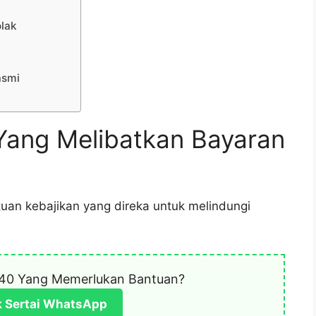
olak
asmi
Yang Melibatkan Bayaran
an kebajikan yang direka untuk melindungi
40 Yang Memerlukan Bantuan?
k Sertai WhatsApp