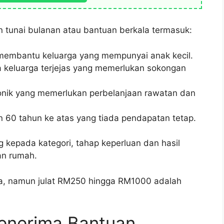
 tunai bulanan atau bantuan berkala termasuk:
membantu keluarga yang mempunyai anak kecil.
 keluarga terjejas yang memerlukan sokongan
onik yang memerlukan perbelanjaan rawatan dan
 60 tahun ke atas yang tiada pendapatan tetap.
 kepada kategori, tahap keperluan dan hasil
an rumah.
ima, namun julat RM250 hingga RM1000 adalah
enerima Bantuan