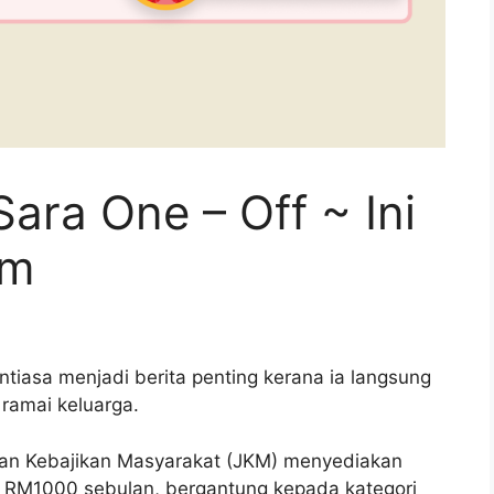
ra One – Off ~ Ini
im
tiasa menjadi berita penting kerana ia langsung
ramai keluarga.
batan Kebajikan Masyarakat (JKM) menyediakan
 RM1000 sebulan, bergantung kepada kategori