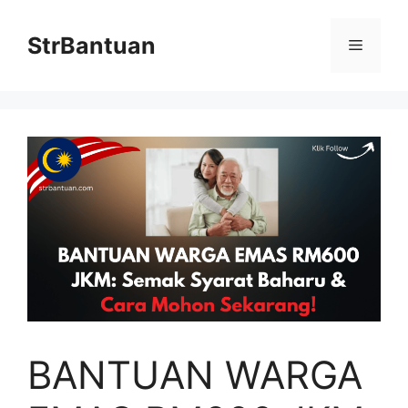
Skip
to
StrBantuan
Menu
content
BANTUAN WARGA