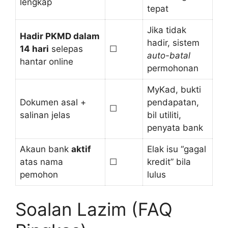
lengkap
tepat
Jika tidak
Hadir PKMD dalam
hadir, sistem
14 hari
selepas
☐
auto-batal
hantar online
permohonan
MyKad, bukti
Dokumen asal +
pendapatan,
☐
salinan jelas
bil utiliti,
penyata bank
Akaun bank
aktif
Elak isu “gagal
atas nama
☐
kredit” bila
pemohon
lulus
Soalan Lazim (FAQ