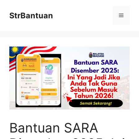
Skip
to
StrBantuan
Menu
content
Bantuan SARA