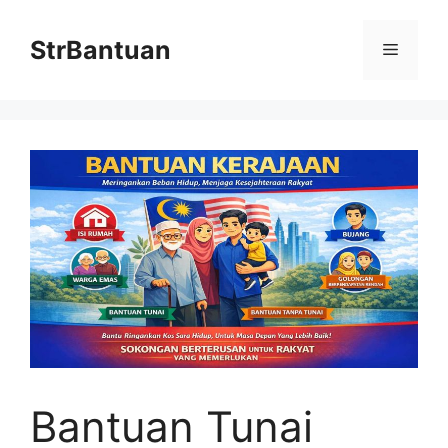
Skip
to
StrBantuan
Menu
content
Bantuan Tunai