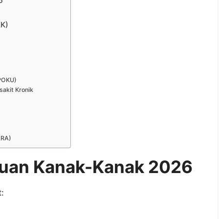
6
K)
EPOKU)
sakit Kronik
ARA)
tuan Kanak-Kanak 2026
: