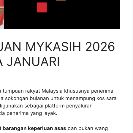
UAN MYKASIH 2026
A JANUARI
 tumpuan rakyat Malaysia khususnya penerima
da sokongan bulanan untuk menampung kos sara
digunakan sebagai platform penyaluran
a penerima yang layak.
t barangan keperluan asas
dan bukan wang