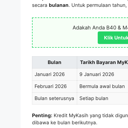
secara
bulanan
. Untuk permulaan tahun, 
Adakah Anda B40 & M
Klik Untu
Bulan
Tarikh Bayaran MyK
Januari 2026
9 Januari 2026
Februari 2026
Bermula awal bulan
Bulan seterusnya
Setiap bulan
Penting:
Kredit MyKasih yang tidak dig
dibawa ke bulan berikutnya.