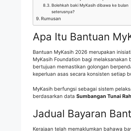
Bolehkah baki MyKasih dibawa ke bulan
seterusnya?
Rumusan
Apa Itu Bantuan My
Bantuan MyKasih 2026 merupakan inisiatif
MyKasih Foundation bagi melaksanakan b
bertujuan memastikan golongan berpend
keperluan asas secara konsisten setiap b
MyKasih berfungsi sebagai sistem pelak
berdasarkan data
Sumbangan Tunai Ra
Jadual Bayaran Ban
Kerajaan telah memaklumkan bahawa bay