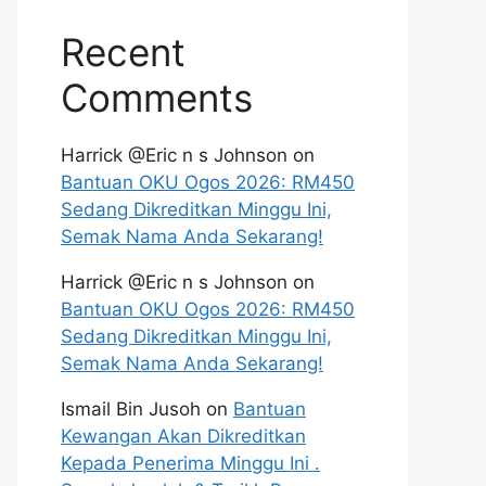
Recent
Comments
Harrick @Eric n s Johnson
on
Bantuan OKU Ogos 2026: RM450
Sedang Dikreditkan Minggu Ini,
Semak Nama Anda Sekarang!
Harrick @Eric n s Johnson
on
Bantuan OKU Ogos 2026: RM450
Sedang Dikreditkan Minggu Ini,
Semak Nama Anda Sekarang!
Ismail Bin Jusoh
on
Bantuan
Kewangan Akan Dikreditkan
Kepada Penerima Minggu Ini .