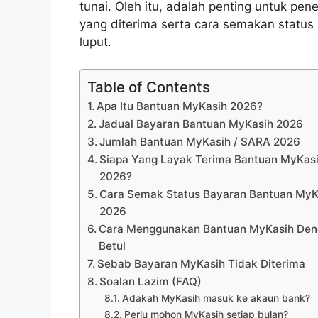
tunai. Oleh itu, adalah penting untuk p
yang diterima serta cara semakan status
luput.
Table of Contents
Apa Itu Bantuan MyKasih 2026?
Jadual Bayaran Bantuan MyKasih 2026
Jumlah Bantuan MyKasih / SARA 2026
Siapa Yang Layak Terima Bantuan MyKas
2026?
Cara Semak Status Bayaran Bantuan MyK
2026
Cara Menggunakan Bantuan MyKasih De
Betul
Sebab Bayaran MyKasih Tidak Diterima
Soalan Lazim (FAQ)
Adakah MyKasih masuk ke akaun bank?
Perlu mohon MyKasih setiap bulan?