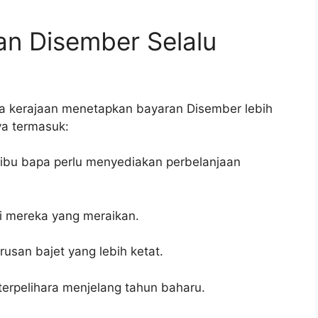
n Disember Selalu
a kerajaan menetapkan bayaran Disember lebih
ya termasuk:
 ibu bapa perlu menyediakan perbelanjaan
i mereka yang meraikan.
usan bajet yang lebih ketat.
erpelihara menjelang tahun baharu.