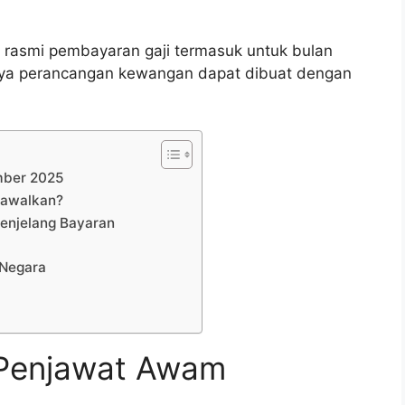
l rasmi pembayaran gaji termasuk untuk bulan
aya perancangan kewangan dapat dibuat dengan
mber 2025
iawalkan?
enjelang Bayaran
Negara
i Penjawat Awam