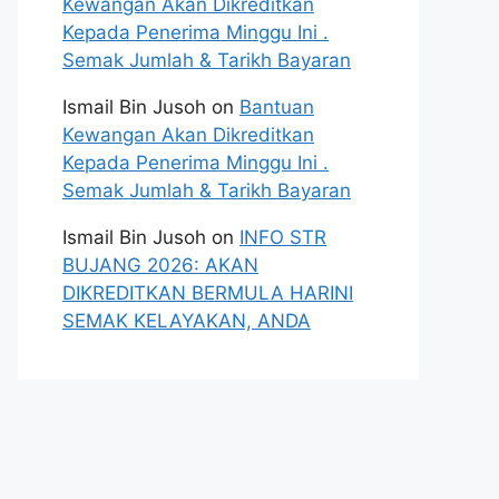
Kewangan Akan Dikreditkan
Kepada Penerima Minggu Ini .
Semak Jumlah & Tarikh Bayaran
Ismail Bin Jusoh
on
Bantuan
Kewangan Akan Dikreditkan
Kepada Penerima Minggu Ini .
Semak Jumlah & Tarikh Bayaran
Ismail Bin Jusoh
on
INFO STR
BUJANG 2026: AKAN
DIKREDITKAN BERMULA HARINI
SEMAK KELAYAKAN, ANDA