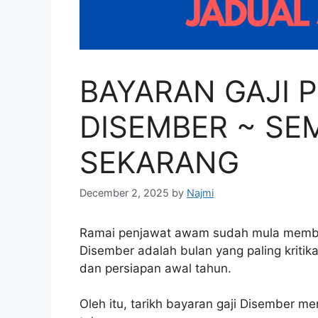
BAYARAN GAJI 
DISEMBER ~ SE
SEKARANG
December 2, 2025
by
Najmi
Ramai penjawat awam sudah mula membua
Disember adalah bulan yang paling kritik
dan persiapan awal tahun.
Oleh itu, tarikh bayaran gaji Disember me