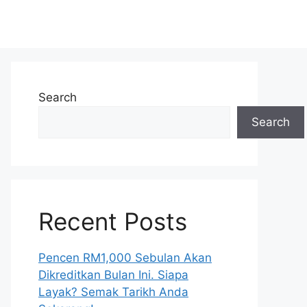
Search
Search
Recent Posts
Pencen RM1,000 Sebulan Akan
Dikreditkan Bulan Ini. Siapa
Layak? Semak Tarikh Anda