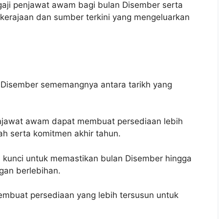
aji penjawat awam bagi bulan Disember serta
mi kerajaan dan sumber terkini yang mengeluarkan
 Disember sememangnya antara tarikh yang
njawat awam dapat membuat persediaan lebih
lah serta komitmen akhir tahun.
 kunci untuk memastikan bulan Disember hingga
gan berlebihan.
buat persediaan yang lebih tersusun untuk