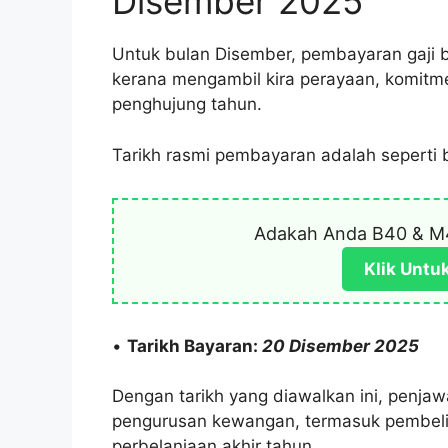
Disember 2025
Untuk bulan Disember, pembayaran gaji 
kerana mengambil kira perayaan, komitm
penghujung tahun.
Tarikh rasmi pembayaran adalah seperti b
Adakah Anda B40 & M
Klik Untu
•
Tarikh Bayaran:
20 Disember 2025
Dengan tarikh yang diawalkan ini, penja
pengurusan kewangan, termasuk pembeli
perbelanjaan akhir tahun.