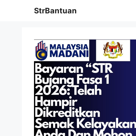
Skip
StrBantuan
to
content