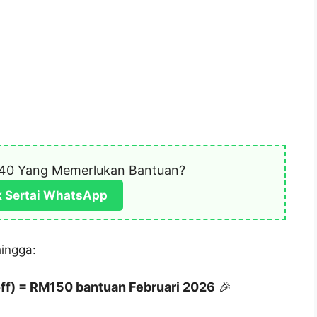
40 Yang Memerlukan Bantuan?
k Sertai WhatsApp
ingga:
f) = RM150 bantuan Februari 2026
🎉