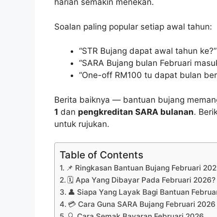
harian semakin menekan.
Soalan paling popular setiap awal tahun:
“STR Bujang dapat awal tahun ke?”
“SARA Bujang bulan Februari masuk
“One-off RM100 tu dapat bulan ber
Berita baiknya — bantuan bujang meman
1
dan
pengkreditan SARA bulanan
. Ber
untuk rujukan.
Table of Contents
📌 Ringkasan Bantuan Bujang Februari 20
🗓️ Apa Yang Dibayar Pada Februari 2026?
👤 Siapa Yang Layak Bagi Bantuan Februa
💳 Cara Guna SARA Bujang Februari 2026
🔍 Cara Semak Bayaran Februari 2026