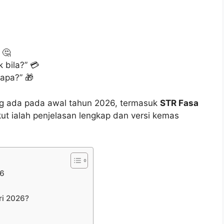
 🤔
 bila?” 💳
apa?” 🎁
g ada pada awal tahun 2026, termasuk
STR Fasa
ikut ialah penjelasan lengkap dan versi kemas
26
ri 2026?