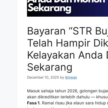
Bayaran “STR Bu
Telah Hampir Di
Kelayakan Anda
Sekarang
December 10, 2025
by
Ikhwan
Masuk sahaja tahun 2026, golongan buja
akan dikreditkan terlebih dahulu — khu
Fasa 1
. Ramai risau jika elaun sara hidu