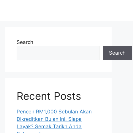
Search
Search
Recent Posts
Pencen RM1,000 Sebulan Akan
Dikreditkan Bulan Ini. Siapa
Layak? Semak Tarikh Anda