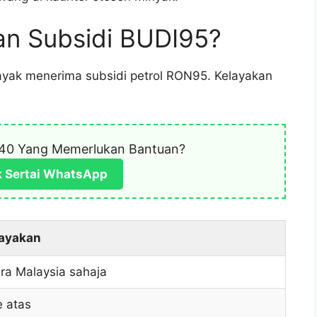
an Subsidi BUDI95?
ayak menerima subsidi petrol RON95. Kelayakan
40 Yang Memerlukan Bantuan?
k Sertai WhatsApp
layakan
a Malaysia sahaja
e atas