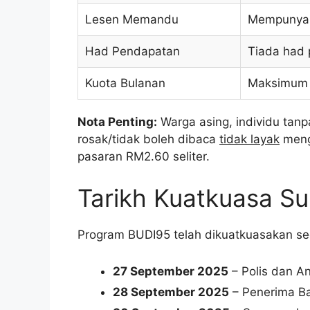
Lesen Memandu
Mempunyai
Had Pendapatan
Tiada had
Kuota Bulanan
Maksimum 3
Nota Penting:
Warga asing, individu tan
rosak/tidak boleh dibaca
tidak layak
meng
pasaran RM2.60 seliter.
Tarikh Kuatkuasa Su
Program BUDI95 telah dikuatkuasakan sec
27 September 2025
– Polis dan A
28 September 2025
– Penerima B