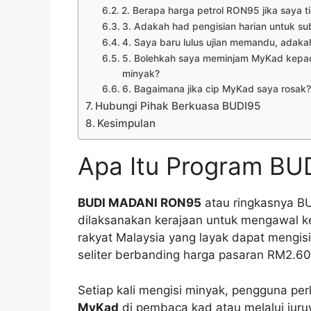
2. Berapa harga petrol RON95 jika saya 
3. Adakah had pengisian harian untuk su
4. Saya baru lulus ujian memandu, adak
5. Bolehkah saya meminjam MyKad kepada 
minyak?
6. Bagaimana jika cip MyKad saya rosak?
Hubungi Pihak Berkuasa BUDI95
Kesimpulan
Apa Itu Program BU
BUDI MADANI RON95
atau ringkasnya B
dilaksanakan kerajaan untuk mengawal ket
rakyat Malaysia yang layak dapat mengis
seliter berbanding harga pasaran RM2.60 
Setiap kali mengisi minyak, pengguna 
MyKad
di pembaca kad atau melalui juru