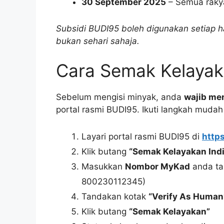
30 September 2025
– Semua rakya
Subsidi BUDI95 boleh digunakan setiap ha
bukan sehari sahaja.
Cara Semak Kelayak
Sebelum mengisi minyak, anda
wajib me
portal rasmi BUDI95. Ikuti langkah mudah 
Layari portal rasmi BUDI95 di
http
Klik butang
“Semak Kelayakan Indi
Masukkan
Nombor MyKad
anda ta
800230112345)
Tandakan kotak
“Verify As Human
Klik butang
“Semak Kelayakan”