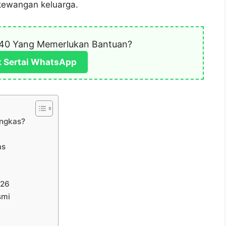
ewangan keluarga.
40 Yang Memerlukan Bantuan?
k Sertai WhatsApp
ingkas?
as
026
smi