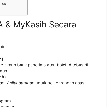
tuan
RA & MyKasih Secara
ulu:
h)
ke akaun bank penerima atau boleh ditebus di
kaun.
ah)
pet / nilai bantuan
untuk beli barangan asas
rogram
arangan