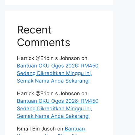
Recent
Comments
Harrick @Eric n s Johnson
on
Bantuan OKU Ogos 2026: RM450
Sedang Dikreditkan Minggu Ini,
Semak Nama Anda Sekarang!
Harrick @Eric n s Johnson
on
Bantuan OKU Ogos 2026: RM450
Sedang Dikreditkan Minggu Ini,
Semak Nama Anda Sekarang!
Ismail Bin Jusoh
on
Bantuan