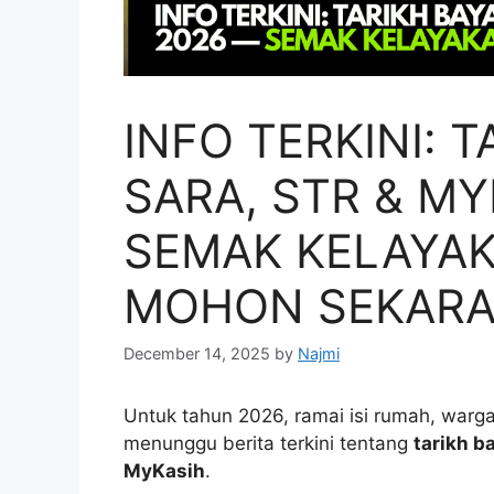
INFO TERKINI: 
SARA, STR & MY
SEMAK KELAYAK
MOHON SEKAR
December 14, 2025
by
Najmi
Untuk tahun 2026, ramai isi rumah, war
menunggu berita terkini tentang
tarikh b
MyKasih
.