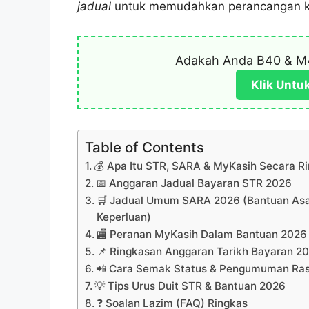
jadual
untuk memudahkan perancangan k
Adakah Anda B40 & M
Klik Untu
Table of Contents
💰 Apa Itu STR, SARA & MyKasih Secara R
📅 Anggaran Jadual Bayaran STR 2026
🛒 Jadual Umum SARA 2026 (Bantuan As
Keperluan)
🏬 Peranan MyKasih Dalam Bantuan 2026
📌 Ringkasan Anggaran Tarikh Bayaran 2
📲 Cara Semak Status & Pengumuman Ra
💡 Tips Urus Duit STR & Bantuan 2026
❓ Soalan Lazim (FAQ) Ringkas