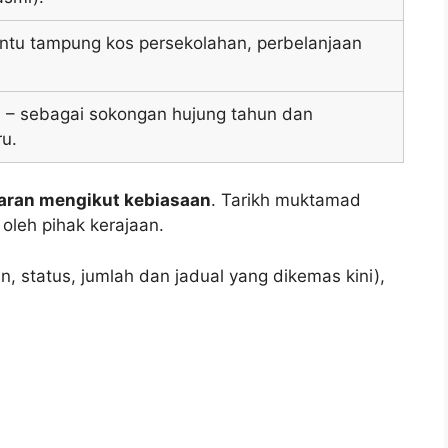
ntu tampung kos persekolahan, perbelanjaan
 – sebagai sokongan hujung tahun dan
u.
aran mengikut kebiasaan
. Tarikh muktamad
leh pihak kerajaan.
 status, jumlah dan jadual yang dikemas kini),