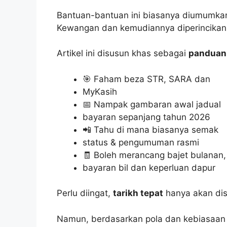
Bantuan-bantuan ini biasanya diumumk
Kewangan dan kemudiannya diperincikan m
Artikel ini disusun khas sebagai
panduan 
🎯 Faham beza STR, SARA dan
MyKasih
📅 Nampak gambaran awal jadual
bayaran sepanjang tahun 2026
📲 Tahu di mana biasanya semak
status & pengumuman rasmi
🧾 Boleh merancang bajet bulanan,
bayaran bil dan keperluan dapur
Perlu diingat,
tarikh tepat
hanya akan dis
Namun, berdasarkan pola dan kebiasaan t