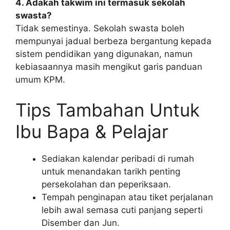
4. Adakah takwim ini termasuk sekolah
swasta?
Tidak semestinya. Sekolah swasta boleh
mempunyai jadual berbeza bergantung kepada
sistem pendidikan yang digunakan, namun
kebiasaannya masih mengikut garis panduan
umum KPM.
Tips Tambahan Untuk
Ibu Bapa & Pelajar
Sediakan kalendar peribadi di rumah
untuk menandakan tarikh penting
persekolahan dan peperiksaan.
Tempah penginapan atau tiket perjalanan
lebih awal semasa cuti panjang seperti
Disember dan Jun.