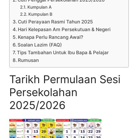
Kumpulan A
Kumpulan B
Cuti Perayaan Rasmi Tahun 2025
Hari Kelepasan Am Persekutuan & Negeri
Kenapa Perlu Rancang Awal?
Soalan Lazim (FAQ)
Tips Tambahan Untuk Ibu Bapa & Pelajar
Rumusan
Tarikh Permulaan Sesi
Persekolahan
2025/2026