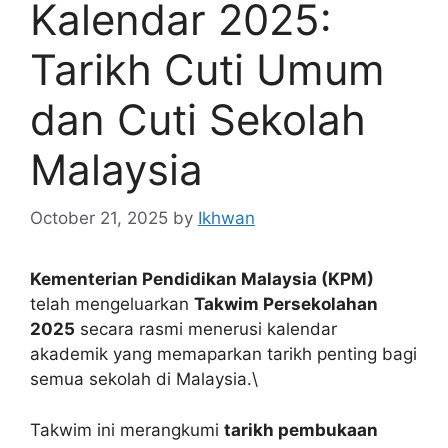
Kalendar 2025:
Tarikh Cuti Umum
dan Cuti Sekolah
Malaysia
October 21, 2025
by
Ikhwan
Kementerian Pendidikan Malaysia (KPM)
telah mengeluarkan
Takwim Persekolahan
2025
secara rasmi menerusi kalendar
akademik yang memaparkan tarikh penting bagi
semua sekolah di Malaysia.\
Takwim ini merangkumi
tarikh pembukaan