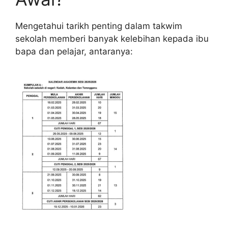
Mengetahui tarikh penting dalam takwim
sekolah memberi banyak kelebihan kepada ibu
bapa dan pelajar, antaranya: