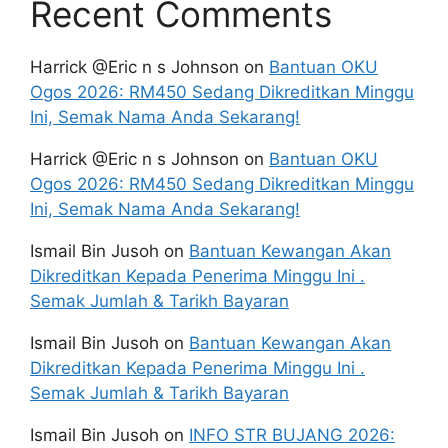
Recent Comments
Harrick @Eric n s Johnson
on
Bantuan OKU
Ogos 2026: RM450 Sedang Dikreditkan Minggu
Ini, Semak Nama Anda Sekarang!
Harrick @Eric n s Johnson
on
Bantuan OKU
Ogos 2026: RM450 Sedang Dikreditkan Minggu
Ini, Semak Nama Anda Sekarang!
Ismail Bin Jusoh
on
Bantuan Kewangan Akan
Dikreditkan Kepada Penerima Minggu Ini .
Semak Jumlah & Tarikh Bayaran
Ismail Bin Jusoh
on
Bantuan Kewangan Akan
Dikreditkan Kepada Penerima Minggu Ini .
Semak Jumlah & Tarikh Bayaran
Ismail Bin Jusoh
on
INFO STR BUJANG 2026: