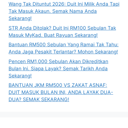
Wang Tak Dituntut 2026: Duit Ini Milik Anda Tapi
Tak Masuk Akaun. Semak Nama Anda
Sekarang!
STR Anda Ditolak? Duit Ini RM100 Sebulan Tak
Masuk MyKad. Buat Rayuan Sekarang!
Bantuan RM500 Sebulan Yang Ramai Tak Tahu:
Anda Jaga Pesakit Terlantar? Mohon Sekarang!
Pencen RM1,000 Sebulan Akan Dikreditkan
Bulan Ini. Siapa Layak? Semak Tarikh Anda
Sekarang!
BANTUAN JKM RM500 VS ZAKAT ASNAF:
DUIT MASUK BULAN INI, ANDA LAYAK DUA-
DUA? SEMAK SEKARANG!