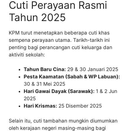
Cuti Perayaan Rasmi
Tahun 2025
KPM turut menetapkan beberapa cuti khas
sempena perayaan utama. Tarikh-tarikh ini
penting bagi perancangan cuti keluarga dan
aktiviti sekolah:
Tahun Baru Cina:
29 & 30 Januari 2025
Pesta Kaamatan (Sabah & WP Labuan):
30 & 31 Mei 2025
Hari Gawai Dayak (Sarawak):
1 & 2 Jun
2025
Hari Krismas:
25 Disember 2025
Selain itu, cuti tambahan mungkin diumumkan
oleh kerajaan negeri masing-masing bagi