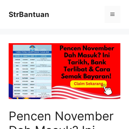
Skip
to
StrBantuan
Menu
content
Pencen November