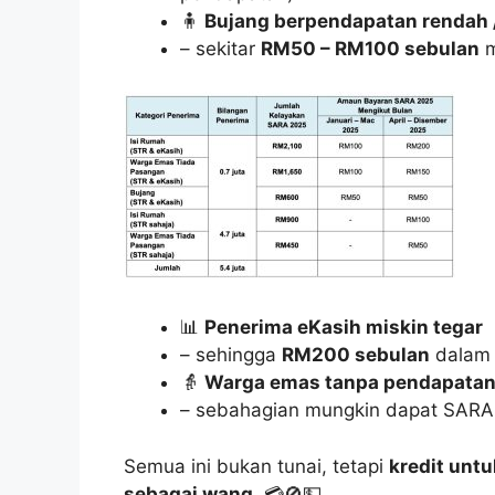
🧍
Bujang berpendapatan rendah /
– sekitar
RM50 – RM100 sebulan
m
📊
Penerima eKasih miskin tegar
– sehingga
RM200 sebulan
dalam 
👵
Warga emas tanpa pendapatan
– sebahagian mungkin dapat SARA
Semua ini bukan tunai, tetapi
kredit untu
sebagai wang
. 💳🚫💵