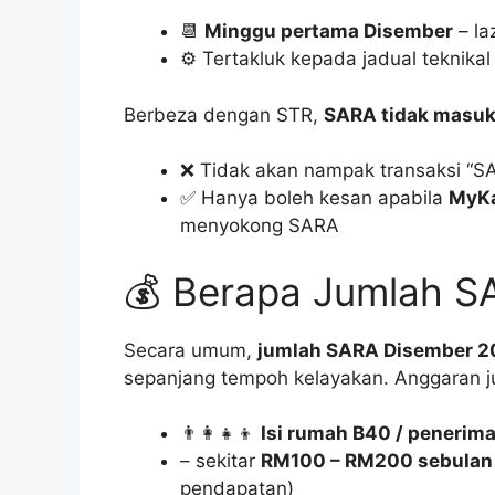
📆
Minggu pertama Disember
– la
⚙️ Tertakluk kepada jadual teknika
Berbeza dengan STR,
SARA tidak masuk
❌ Tidak akan nampak transaksi “S
✅ Hanya boleh kesan apabila
MyKa
menyokong SARA
💰 Berapa Jumlah S
Secara umum,
jumlah SARA Disember 20
sepanjang tempoh kelayakan. Anggaran ju
👨‍👩‍👧‍👦
Isi rumah B40 / penerim
– sekitar
RM100 – RM200 sebulan
pendapatan)