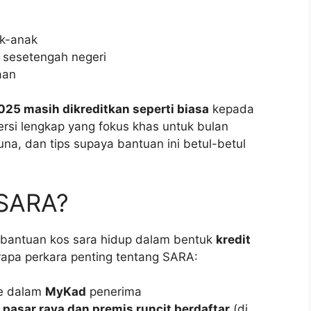
ak-anak
i sesetengah negeri
aan
25 masih dikreditkan seperti biasa
kepada
versi lengkap yang fokus khas untuk bulan
guna, dan tips supaya bantuan ini betul-betul
 SARA?
 bantuan kos sara hidup dalam bentuk
kredit
rapa perkara penting tentang SARA:
ke dalam
MyKad
penerima
, pasar raya dan premis runcit berdaftar
(di