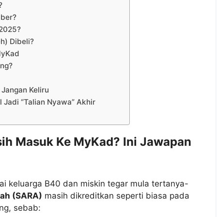
?
mber?
 2025?
h) Dibeli?
MyKad
ing?
5
Jangan Keliru
Jadi “Talian Nyawa” Akhir
sih Masuk Ke MyKad? Ini Jawapan
ai keluarga B40 dan miskin tegar mula tertanya-
ah (SARA)
masih dikreditkan seperti biasa pada
ng, sebab: