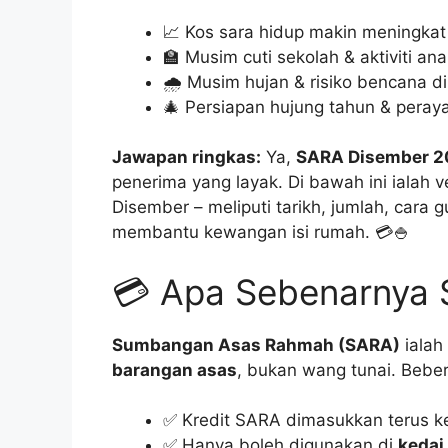
📈 Kos sara hidup makin meningkat
🏫 Musim cuti sekolah & aktiviti an
🌧️ Musim hujan & risiko bencana d
🎄 Persiapan hujung tahun & peray
Jawapan ringkas:
Ya,
SARA Disember 20
penerima yang layak. Di bawah ini ialah 
Disember – meliputi tarikh, jumlah, cara 
membantu kewangan isi rumah. 💳🍚
💳 Apa Sebenarnya
Sumbangan Asas Rahmah (SARA)
ialah
barangan asas
, bukan wang tunai. Bebe
✅ Kredit SARA dimasukkan terus 
✅ Hanya boleh digunakan di
kedai