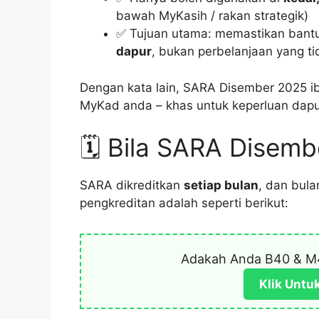
bawah MyKasih / rakan strategik)
✅ Tujuan utama: memastikan bant
dapur
, bukan perbelanjaan yang ti
Dengan kata lain, SARA Disember 2025 ib
MyKad anda – khas untuk keperluan dapur
🗓️ Bila SARA Disem
SARA dikreditkan
setiap bulan
, dan bula
pengkreditan adalah seperti berikut:
Adakah Anda B40 & M
Klik Untu