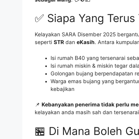
✅ Siapa Yang Terus
Kelayakan SARA Disember 2025 bergantu
seperti
STR
dan
eKasih
. Antara kumpulan
Isi rumah B40 yang tersenarai seb
Isi rumah miskin & miskin tegar d
Golongan bujang berpendapatan r
Warga emas bujang yang bergantun
kebajikan
📌
Kebanyakan penerima tidak perlu m
kelayakan anda masih sah dan tersenarai a
🏪 Di Mana Boleh G