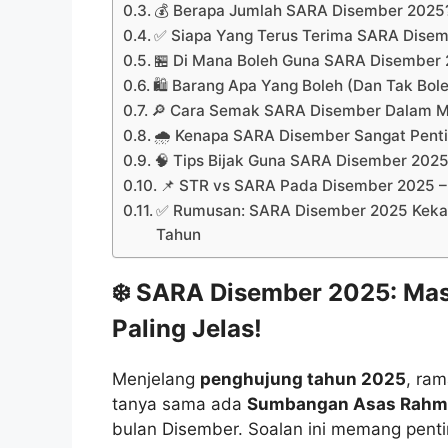
💰 Berapa Jumlah SARA Disember 2025
✅ Siapa Yang Terus Terima SARA Dise
🏪 Di Mana Boleh Guna SARA Disember
🛍️ Barang Apa Yang Boleh (Dan Tak Bole
🔎 Cara Semak SARA Disember Dalam 
🌧️ Kenapa SARA Disember Sangat Pent
🧠 Tips Bijak Guna SARA Disember 202
📌 STR vs SARA Pada Disember 2025 – 
✅ Rumusan: SARA Disember 2025 Kekal 
Tahun
❄️ SARA Disember 2025: Ma
Paling Jelas!
Menjelang
penghujung tahun 2025
, ram
tanya sama ada
Sumbangan Asas Rahm
bulan Disember. Soalan ini memang penti