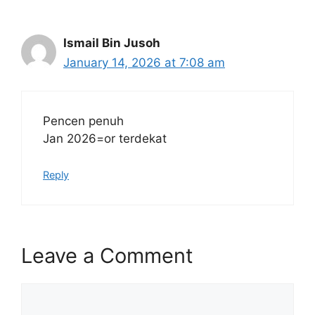
Ismail Bin Jusoh
January 14, 2026 at 7:08 am
Pencen penuh
Jan 2026=or terdekat
Reply
Leave a Comment
Comment