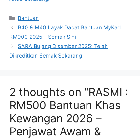
Categories
Bantuan
B40 & M40 Layak Dapat Bantuan MyKad
RM900 2025 – Semak Sini
SARA Bujang Disember 2025: Telah
Dikreditkan Semak Sekarang
2 thoughts on “RASMI :
RM500 Bantuan Khas
Kewangan 2026 –
Penjawat Awam &