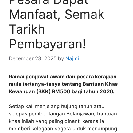
Manfaat, Semak
Tarikh
Pembayaran!
December 23, 2025
by
Najmi
Ramai penjawat awam dan pesara kerajaan
mula tertanya-tanya tentang Bantuan Khas
Kewangan (BKK) RM500 bagi tahun 2026.
Setiap kali menjelang hujung tahun atau
selepas pembentangan Belanjawan, bantuan
khas inilah yang paling dinanti kerana ia
memberi kelegaan segera untuk menampung