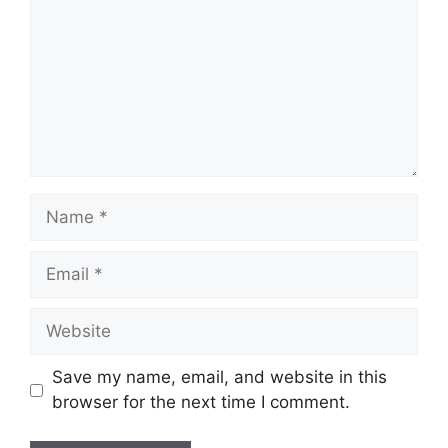
Name
Email
Website
Save my name, email, and website in this
browser for the next time I comment.