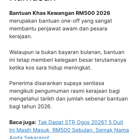
Bantuan Khas Kewangan RM500 2026
merupakan bantuan one-off yang sangat
membantu penjawat awam dan pesara
kerajaan.
Walaupun ia bukan bayaran bulanan, bantuan
ini tetap memberi kelegaan besar terutamanya
ketika kos sara hidup meningkat.
Penerima disarankan supaya sentiasa
mengikuti pengumuman rasmi kerajaan bagi
mengetahui tarikh dan jumlah sebenar bantuan
bagi tahun 2026.
Baca juga:
Tak Dapat STR Ogos 2026? 5 Duit
Ini Masih Masuk, RM500 Sebulan. Semak Nama
Anda Sekarang!