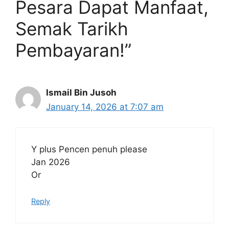
Pesara Dapat Manfaat,
Semak Tarikh
Pembayaran!”
Ismail Bin Jusoh
January 14, 2026 at 7:07 am
Y plus Pencen penuh please
Jan 2026
Or
Reply