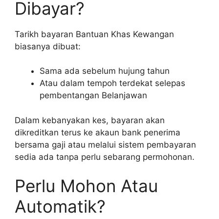
Dibayar?
Tarikh bayaran Bantuan Khas Kewangan
biasanya dibuat:
Sama ada sebelum hujung tahun
Atau dalam tempoh terdekat selepas
pembentangan Belanjawan
Dalam kebanyakan kes, bayaran akan
dikreditkan terus ke akaun bank penerima
bersama gaji atau melalui sistem pembayaran
sedia ada tanpa perlu sebarang permohonan.
Perlu Mohon Atau
Automatik?