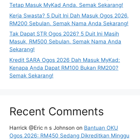
Tetap Masuk MyKad Anda. Semak Sekarang!
Kerja Swasta? 5 Duit Ini Dah Masuk Ogos 2026,
RM200 Sebulan. Semak Nama Anda Sekarang!
Tak Dapat STR Ogos 2026? 5 Duit Ini Masih
Masuk, RM500 Sebulan. Semak Nama Anda
Sekarang!
Kredit SARA Ogos 2026 Dah Masuk MyKad:
Kenapa Anda Dapat RM100 Bukan RM200?
Semak Sekarang!
Recent Comments
Harrick @Eric n s Johnson
on
Bantuan OKU
Ogos 2026: RM450 Sedang Dikreditkan Minggu