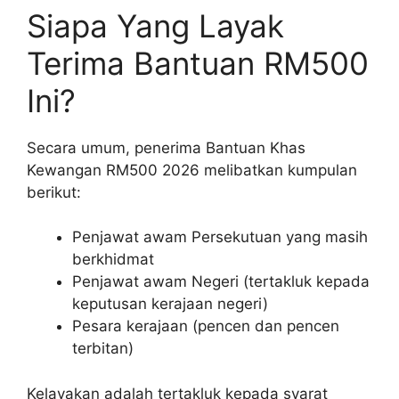
Siapa Yang Layak
Terima Bantuan RM500
Ini?
Secara umum, penerima Bantuan Khas
Kewangan RM500 2026 melibatkan kumpulan
berikut:
Penjawat awam Persekutuan yang masih
berkhidmat
Penjawat awam Negeri (tertakluk kepada
keputusan kerajaan negeri)
Pesara kerajaan (pencen dan pencen
terbitan)
Kelayakan adalah tertakluk kepada syarat