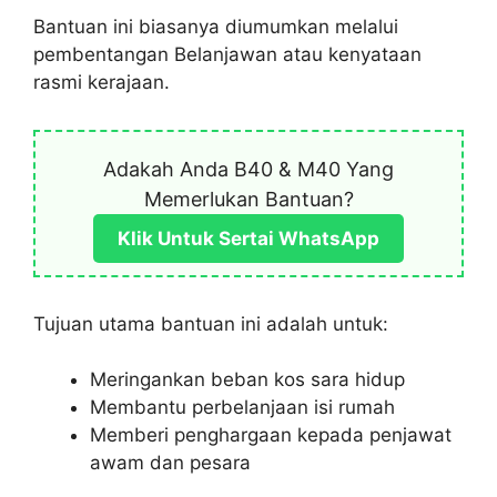
Bantuan ini biasanya diumumkan melalui
pembentangan Belanjawan atau kenyataan
rasmi kerajaan.
Adakah Anda B40 & M40 Yang
Memerlukan Bantuan?
Klik Untuk Sertai WhatsApp
Tujuan utama bantuan ini adalah untuk:
Meringankan beban kos sara hidup
Membantu perbelanjaan isi rumah
Memberi penghargaan kepada penjawat
awam dan pesara