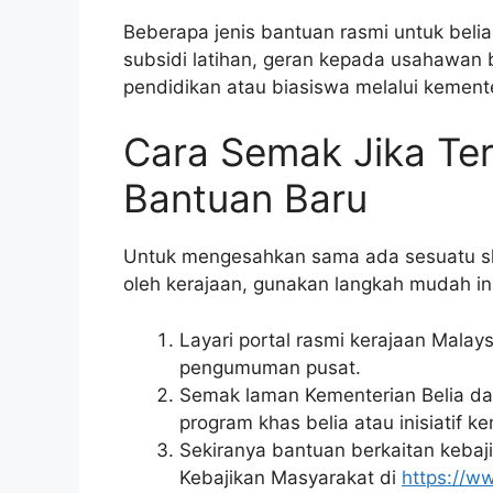
Beberapa jenis bantuan rasmi untuk belia
subsidi latihan, geran kepada usahawan 
pendidikan atau biasiswa melalui kement
Cara Semak Jika T
Bantuan Baru
Untuk mengesahkan sama ada sesuatu sk
oleh kerajaan, gunakan langkah mudah ini
Layari portal rasmi kerajaan Malay
pengumuman pusat.
Semak laman Kementerian Belia da
program khas belia atau inisiatif k
Sekiranya bantuan berkaitan keba
Kebajikan Masyarakat di
https://w