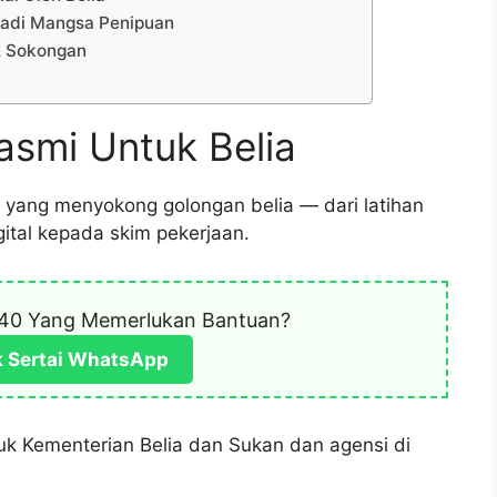
Jadi Mangsa Penipuan
& Sokongan
Rasmi Untuk Belia
f yang menyokong golongan belia — dari latihan
gital kepada skim pekerjaan.
40 Yang Memerlukan Bantuan?
k Sertai WhatsApp
suk Kementerian Belia dan Sukan dan agensi di