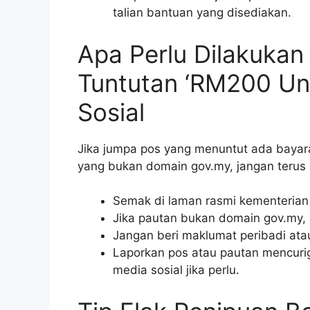
talian bantuan yang disediakan.
Apa Perlu Dilakukan
Tuntutan ‘RM200 Unt
Sosial
Jika jumpa pos yang menuntut ada baya
yang bukan domain gov.my, jangan terus k
Semak di laman rasmi kementerian
Jika pautan bukan domain gov.my, 
Jangan beri maklumat peribadi ata
Laporkan pos atau pautan mencuri
media sosial jika perlu.