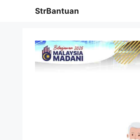
Skip
StrBantuan
to
content