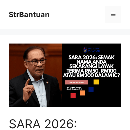
Skip
to
StrBantuan
Menu
content
SARA 2026: