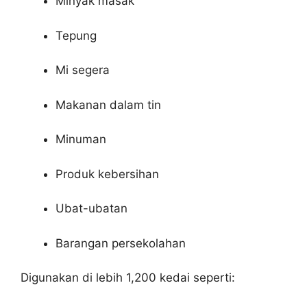
Minyak masak
Tepung
Mi segera
Makanan dalam tin
Minuman
Produk kebersihan
Ubat-ubatan
Barangan persekolahan
Digunakan di lebih 1,200 kedai seperti: