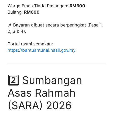
Warga Emas Tiada Pasangan:
RM600
Bujang:
RM600
📌 Bayaran dibuat secara berperingkat (Fasa 1,
2, 3 & 4).
Portal rasmi semakan:
https://bantuantunai.hasil.gov.my
2️⃣ Sumbangan
Asas Rahmah
(SARA) 2026