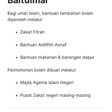
Bagi umat Islam, bantuan tambahan boleh
diperoleh melalui:
Zakat Fitrah
Bantuan Aidilfitri Asnaf
Bantuan makanan & barangan dapur
Permohonan boleh dibuat melalui:
Majlis Agama Islam Negeri
Pusat Zakat negeri masing-masing