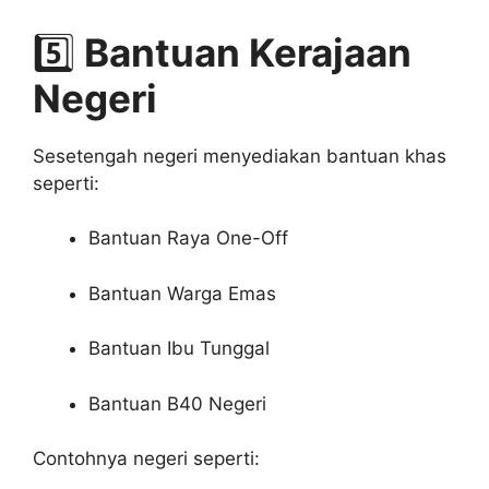
5️⃣
Bantuan Kerajaan
Negeri
Sesetengah negeri menyediakan bantuan khas
seperti:
Bantuan Raya One-Off
Bantuan Warga Emas
Bantuan Ibu Tunggal
Bantuan B40 Negeri
Contohnya negeri seperti: