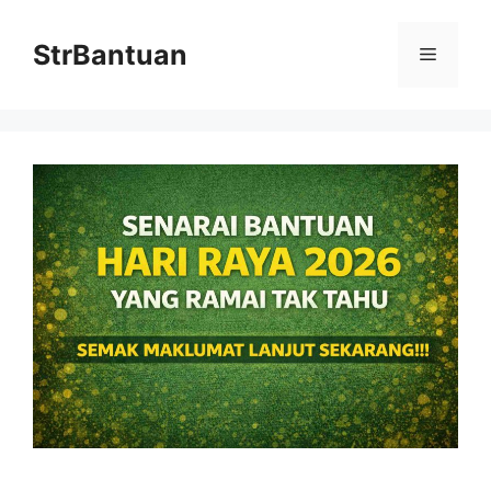
Skip
to
StrBantuan
Menu
content