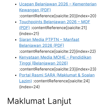
Ucapan Belanjawan 2026 – Kementerian
Kewangan (PDF)
:contentReference[oaicite:20]{index=20}
Touchpoints Belanjawan 2026 – MOF
(PDF)
:contentReference[oaicite:21]
{index=21}
Siaran Media PTPTN – Manfaat
Belanjawan 2026 (PDF)
:contentReference[oaicite:22]{index=22}
Kenyataan Media MOHE – Pendidikan
Tinggi (Belanjawan 2026)
:contentReference[oaicite:23]{index=23}
Portal Rasmi SARA (Maklumat & Soalan
Lazim)
:contentReference[oaicite:24]
{index=24}
Maklumat Lanjut