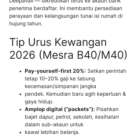
Deepavali — dikreditkan terus ke akaun bank
penerima berdaftar. Ini membantu persediaan
perayaan dan kelangsungan tunai isi rumah di
hujung tahun.
Tip Urus Kewangan
2026 (Mesra B40/M40)
Pay-yourself-first 20%:
Setkan perintah
tetap 10–20% gaji ke tabung
kecemasan/simpanan jangka
pendek. Kemudian baru agih keperluan &
gaya hidup.
Amplop digital (“pockets”):
Pisahkan
bajet
dapur, petrol, sekolah, kesihatan
dalam sub-akaun untuk
kawal lebihan belanja.