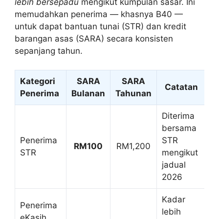
lebih bersepadu
mengikut kumpulan sasar. Ini
memudahkan penerima — khasnya B40 —
untuk dapat bantuan tunai (STR) dan kredit
barangan asas (SARA) secara konsisten
sepanjang tahun.
Kategori
SARA
SARA
Catatan
Penerima
Bulanan
Tahunan
Diterima
bersama
Penerima
STR
RM100
RM1,200
STR
mengikut
jadual
2026
Kadar
Penerima
lebih
eKasih