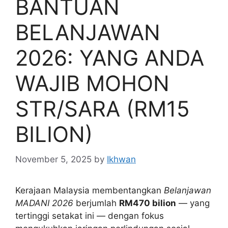
BANTUAN
BELANJAWAN
2026: YANG ANDA
WAJIB MOHON
STR/SARA (RM15
BILION)
November 5, 2025
by
Ikhwan
Kerajaan Malaysia membentangkan
Belanjawan
MADANI 2026
berjumlah
RM470 bilion
— yang
tertinggi setakat ini — dengan fokus