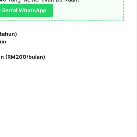
k Sertai WhatsApp
tahun)
hun
n (RM200/bulan)