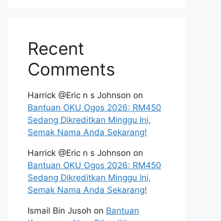
Recent
Comments
Harrick @Eric n s Johnson
on
Bantuan OKU Ogos 2026: RM450
Sedang Dikreditkan Minggu Ini,
Semak Nama Anda Sekarang!
Harrick @Eric n s Johnson
on
Bantuan OKU Ogos 2026: RM450
Sedang Dikreditkan Minggu Ini,
Semak Nama Anda Sekarang!
Ismail Bin Jusoh
on
Bantuan