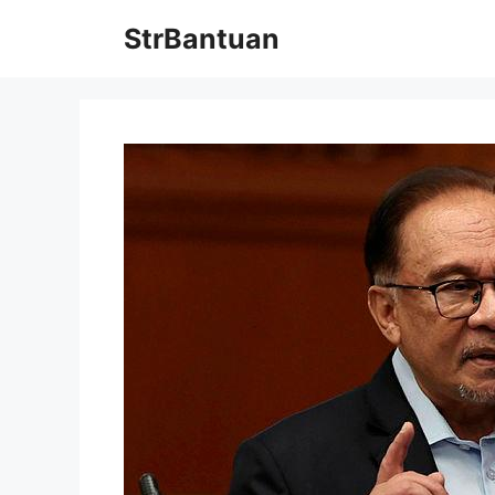
Skip
StrBantuan
to
content