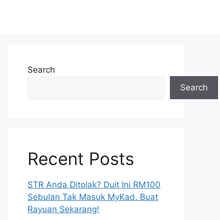
Search
Search
Recent Posts
STR Anda Ditolak? Duit Ini RM100
Sebulan Tak Masuk MyKad. Buat
Rayuan Sekarang!