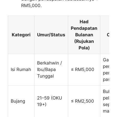
RM5,000.
Had
Pendapatan
Kategori
Umur/Status
Bulanan
Cata
(Rujukan
Pola)
Gabun
Berkahwin /
penda
Isi Rumah
Ibu/Bapa
≤ RM5,000
pemoh
Tunggal
pasan
Bukan
21–59 (OKU
pelajar
Bujang
≤ RM2,500
19+)
sepen
masa