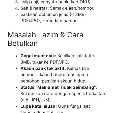
, slip gaji, penyata bank, kad OKU).
Sah & hantar:
Semak ejaan/nombor,
pastikan dokumen jelas (< 3MB,
PDF/JPG), kemudian hantar.
Masalah Lazim & Cara
Betulkan
Gagal muat naik:
Kecilkan saiz fail <
3MB, tukar ke PDF/JPG.
Akaun bank tak aktif:
Kemas kini
nombor akaun baharu atas nama
pemohon, pastikan akaun hidup.
Status “Maklumat Tidak Seimbang”:
Selaraskan data dengan agensi berkaitan
(cth. JPN/JKM).
Lupa kata laluan:
Guna fungsi set
semula di portal rasmi.