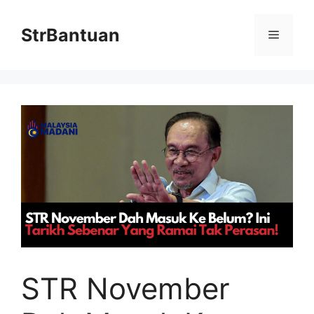
Skip
to
StrBantuan
Menu
content
STR November