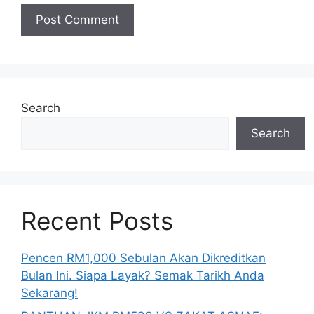
Search
Search
Recent Posts
Pencen RM1,000 Sebulan Akan Dikreditkan
Bulan Ini. Siapa Layak? Semak Tarikh Anda
Sekarang!