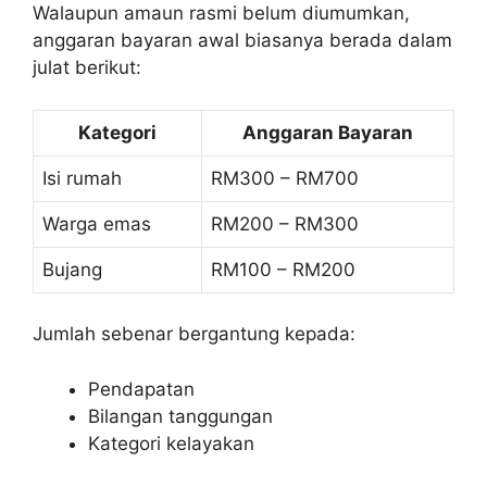
Walaupun amaun rasmi belum diumumkan,
anggaran bayaran awal biasanya berada dalam
julat berikut:
Kategori
Anggaran Bayaran
Isi rumah
RM300 – RM700
Warga emas
RM200 – RM300
Bujang
RM100 – RM200
Jumlah sebenar bergantung kepada:
Pendapatan
Bilangan tanggungan
Kategori kelayakan