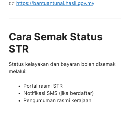
👉
https://bantuantunai.hasil.gov.my
Cara Semak Status
STR
Status kelayakan dan bayaran boleh disemak
melalui:
Portal rasmi STR
Notifikasi SMS (jika berdaftar)
Pengumuman rasmi kerajaan