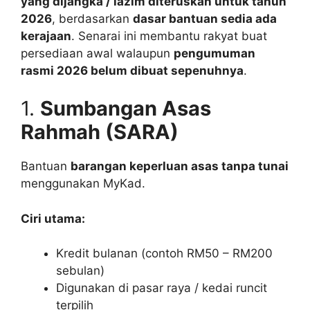
yang dijangka / lazim diteruskan untuk tahun
2026
, berdasarkan
dasar bantuan sedia ada
kerajaan
. Senarai ini membantu rakyat buat
persediaan awal walaupun
pengumuman
rasmi 2026 belum dibuat sepenuhnya
.
1.
Sumbangan Asas
Rahmah (SARA)
Bantuan
barangan keperluan asas tanpa tunai
menggunakan MyKad.
Ciri utama:
Kredit bulanan (contoh RM50 – RM200
sebulan)
Digunakan di pasar raya / kedai runcit
terpilih