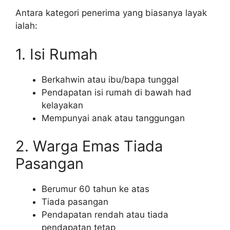
Antara kategori penerima yang biasanya layak
ialah:
1. Isi Rumah
Berkahwin atau ibu/bapa tunggal
Pendapatan isi rumah di bawah had
kelayakan
Mempunyai anak atau tanggungan
2. Warga Emas Tiada
Pasangan
Berumur 60 tahun ke atas
Tiada pasangan
Pendapatan rendah atau tiada
pendapatan tetap