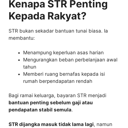
Kenapa STR Penting
Kepada Rakyat?
STR bukan sekadar bantuan tunai biasa. Ia
membantu:
Menampung keperluan asas harian
Mengurangkan beban perbelanjaan awal
tahun
Memberi ruang bernafas kepada isi
rumah berpendapatan rendah
Bagi ramai keluarga, bayaran STR menjadi
bantuan penting sebelum gaji atau
pendapatan stabil semula
.
STR dijangka masuk tidak lama lagi
, namun