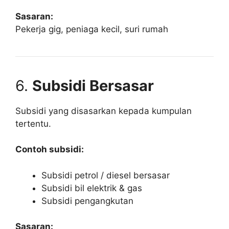
Sasaran:
Pekerja gig, peniaga kecil, suri rumah
6.
Subsidi Bersasar
Subsidi yang disasarkan kepada kumpulan
tertentu.
Contoh subsidi:
Subsidi petrol / diesel bersasar
Subsidi bil elektrik & gas
Subsidi pengangkutan
Sasaran: