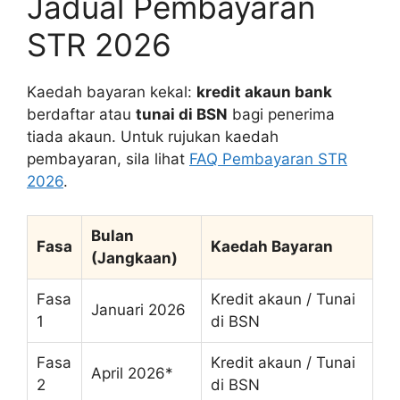
Jadual Pembayaran
STR 2026
Kaedah bayaran kekal:
kredit akaun bank
berdaftar atau
tunai di BSN
bagi penerima
tiada akaun. Untuk rujukan kaedah
pembayaran, sila lihat
FAQ Pembayaran STR
2026
.
Bulan
Fasa
Kaedah Bayaran
(Jangkaan)
Fasa
Kredit akaun / Tunai
Januari 2026
1
di BSN
Fasa
Kredit akaun / Tunai
April 2026*
2
di BSN