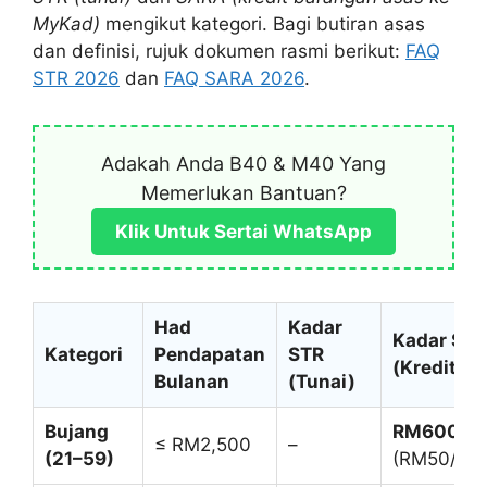
MyKad)
mengikut kategori. Bagi butiran asas
dan definisi, rujuk dokumen rasmi berikut:
FAQ
STR 2026
dan
FAQ SARA 2026
.
Adakah Anda B40 & M40 Yang
Memerlukan Bantuan?
Klik Untuk Sertai WhatsApp
Had
Kadar
Kadar SA
Kategori
Pendapatan
STR
(Kredit M
Bulanan
(Tunai)
Bujang
RM600/ta
≤ RM2,500
–
(21–59)
(RM50/bln