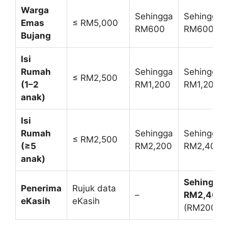
Warga
Sehingga
Sehingga
Emas
≤ RM5,000
RM600
RM600
Bujang
Isi
Rumah
Sehingga
Sehingga
≤ RM2,500
(1–2
RM1,200
RM1,200
anak)
Isi
Rumah
Sehingga
Sehingga
≤ RM2,500
(≥5
RM2,200
RM2,400
anak)
Sehingga
Penerima
Rujuk data
–
RM2,400/
eKasih
eKasih
(RM200/bl