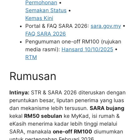
Permohonan
•
Semakan Status
•
Kemas Kini
Portal & FAQ SARA 2026:
sara.gov.my
•
FAQ SARA 2026
Pengumuman one-off RM100 (rujukan
media rasmi):
Hansard 10/10/2025
•
RTM
Rumusan
Intinya:
STR & SARA 2026 diteruskan dengan
peruntukan besar, liputan penerima yang luas
dan mekanisme lebih tersusun.
SARA bujang
kekal
RM50 sebulan
ke MyKad, isi rumah &
eKasih menerima kadar lebih tinggi melalui
SARA, manakala
one-off RM100
diumumkan
untuk pertengahan Februari 2026.