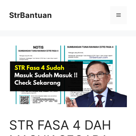
Skip
to
StrBantuan
Menu
content
STR FASA 4 DAH