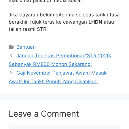
maklumat palsu di media sosial.
Jika bayaran belum diterima selepas tarikh fasa
berakhir, rujuk terus ke cawangan
LHDN
atau
talian rasmi STR.
Categories
Bantuan
Jangan Terlepas Permohonan“STR 2026:
Sebanyak RM800 Mohon Sekarang!
Gaji November Penjawat Awam Masuk
Awal? Ini Tarikh Penuh Yang Disahkan!
Leave a Comment
Comment