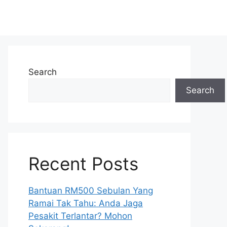
Search
Search
Recent Posts
Bantuan RM500 Sebulan Yang
Ramai Tak Tahu: Anda Jaga
Pesakit Terlantar? Mohon