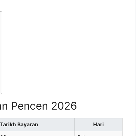
ran Pencen 2026
Tarikh Bayaran
Hari