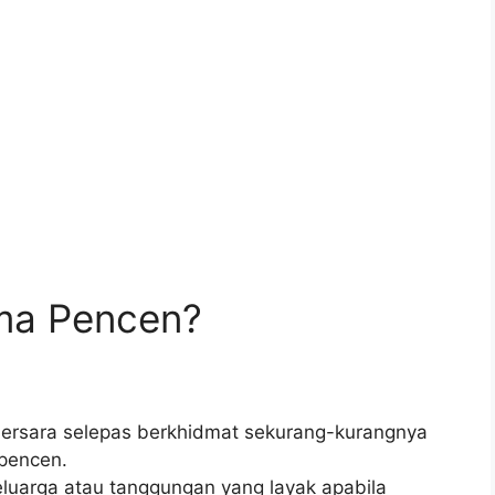
ma Pencen?
bersara selepas berkhidmat sekurang-kurangnya
 pencen.
luarga atau tanggungan yang layak apabila