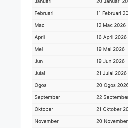
Januari
20 Januari 2
Februari
11 Februari 2
Mac
12 Mac 2026
April
16 April 2026
Mei
19 Mei 2026
Jun
19 Jun 2026
Julai
21 Julai 2026
Ogos
20 Ogos 202
September
22 Septembe
Oktober
21 Oktober 2
November
20 November