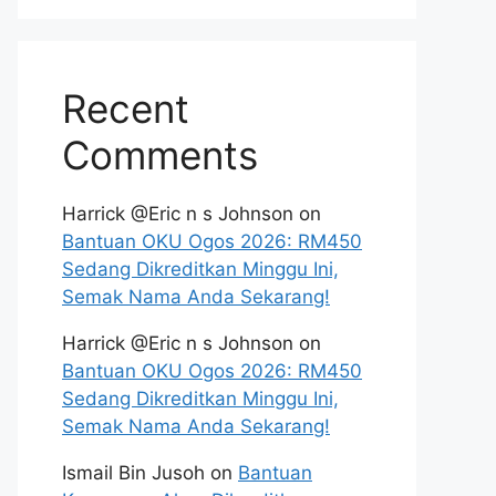
Recent
Comments
Harrick @Eric n s Johnson
on
Bantuan OKU Ogos 2026: RM450
Sedang Dikreditkan Minggu Ini,
Semak Nama Anda Sekarang!
Harrick @Eric n s Johnson
on
Bantuan OKU Ogos 2026: RM450
Sedang Dikreditkan Minggu Ini,
Semak Nama Anda Sekarang!
Ismail Bin Jusoh
on
Bantuan