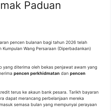
emak Paduan
yaran pencen bulanan bagi tahun 2026 telah
an Kumpulan Wang Persaraan (Diperbadankan)
p yang diterima oleh bekas penjawat awam yang
enerima
pencen perkhidmatan
dan
pencen
redit terus ke akaun bank pesara. Tarikh bayaran
sara dapat merancang perbelanjaan mereka
termasuk semasa bulan yang mempunyai perayaan