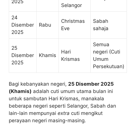
2025
Selangor
24
Christmas
Sabah
Disember
Rabu
Eve
sahaja
2025
Semua
25
Hari
negeri (Cuti
Disember
Khamis
Krismas
Umum
2025
Persekutuan)
Bagi kebanyakan negeri,
25 Disember 2025
(Khamis)
adalah cuti umum utama bulan ini
untuk sambutan Hari Krismas, manakala
beberapa negeri seperti Selangor, Sabah dan
lain-lain mempunyai
extra
cuti mengikut
perayaan negeri masing-masing.