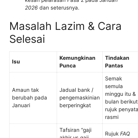
2026
dan seterusnya.
Masalah Lazim & Cara
Selesai
Kemungkinan
Tindakan
Isu
Punca
Pantas
Semak
semula
Amaun tak
Jadual bank /
minggu itu &
berubah pada
pengemaskinian
bulan berikut
Januari
berperingkat
rujuk penyat
rasmi
Tafsiran “gaji
Rujuk
FAQ
akhir vs gaji