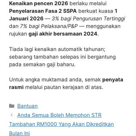
Kenaikan pencen 2026
berlaku melalui
Penyelarasan Fasa 2 SSPA
berkuat kuasa
1
Januari 2026
—
3% bagi Pengurusan Tertinggi
dan
7% bagi Pelaksana/P&P
— menggunakan
rujukan
gaji akhir bersamaan 2024
.
Tiada lagi kenaikan automatik tahunan;
sebarang tambahan selepas ini bergantung
pada semakan gaji baharu.
Untuk angka muktamad anda, semak
penyata
rasmi
melalui pautan kerajaan di atas.
Categories
Bantuan
Anda Semua Boleh Memohon STR
Tambahan RM1000 Yang Akan Dikreditkan
Bulan Ini