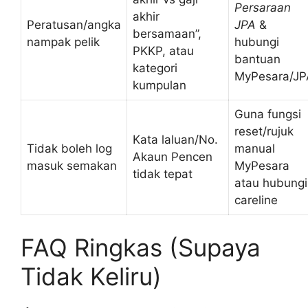
Persaraan
akhir
Peratusan/angka
JPA
&
bersamaan”,
nampak pelik
hubungi
PKKP, atau
bantuan
kategori
MyPesara/JP
kumpulan
Guna fungsi
reset/rujuk
Kata laluan/No.
Tidak boleh log
manual
Akaun Pencen
masuk semakan
MyPesara
tidak tepat
atau hubungi
careline
FAQ Ringkas (Supaya
Tidak Keliru)