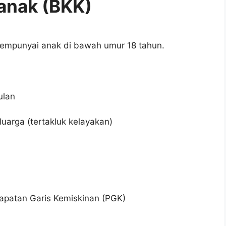
anak (BKK)
empunyai anak di bawah umur 18 tahun.
ulan
arga (tertakluk kelayakan)
patan Garis Kemiskinan (PGK)