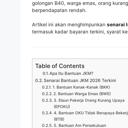
golongan B40, warga emas, orang kurang 
berpendapatan rendah.
Artikel ini akan menghimpunkan
senarai 
termasuk kadar bayaran terkini, syarat 
Table of Contents
Apa Itu Bantuan JKM?
Senarai Bantuan JKM 2026 Terkini
1. Bantuan Kanak-Kanak (BKK)
2. Bantuan Warga Emas (BWE)
3. Elaun Pekerja Orang Kurang Upaya
(EPOKU)
4. Bantuan OKU Tidak Berupaya Bekerj
(BTB)
5. Bantuan Am Persekutuan