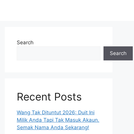
Search
Search
Recent Posts
Wang Tak Dituntut 2026: Duit Ini
Milik Anda Tapi Tak Masuk Akaun.
Semak Nama Anda Sekarang!