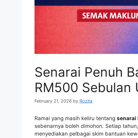
Senarai Penuh B
RM500 Sebulan 
February 21, 2026
by
Rozita
Ramai yang masih keliru tentang
senarai
sebenarnya boleh dimohon. Setiap tahun
menyediakan pelbagai skim bantuan kew