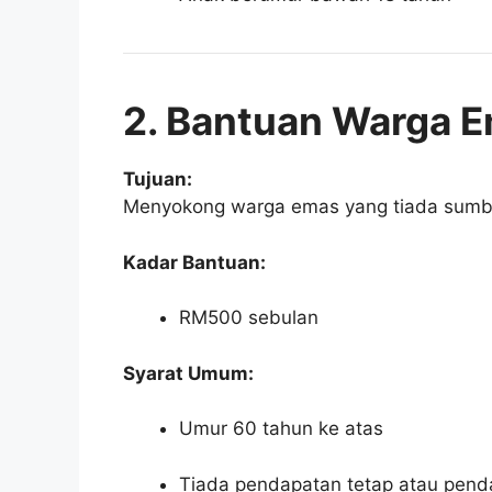
2. Bantuan Warga 
Tujuan:
Menyokong warga emas yang tiada sumbe
Kadar Bantuan:
RM500 sebulan
Syarat Umum:
Umur 60 tahun ke atas
Tiada pendapatan tetap atau pend