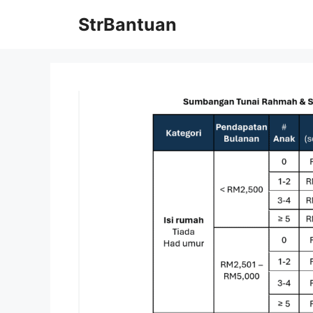
Skip
StrBantuan
to
content