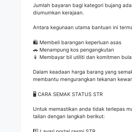
Jumlah bayaran bagi kategori bujang ad
diumumkan kerajaan.
Antara kegunaan utama bantuan ini term
🛍️ Membeli barangan keperluan asas
🚗 Menampung kos pengangkutan
📱 Membayar bil utiliti dan komitmen bul
Dalam keadaan harga barang yang semaki
membantu mengurangkan tekanan kewa
🖥️ CARA SEMAK STATUS STR
Untuk memastikan anda tidak terlepas m
talian dengan langkah berikut:
1️⃣ Layari portal rasmi STR