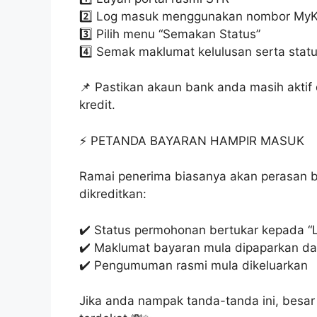
2️⃣ Log masuk menggunakan nombor MyKa
3️⃣ Pilih menu “Semakan Status”
4️⃣ Semak maklumat kelulusan serta stat
📌 Pastikan akaun bank anda masih aktif
kredit.
⚡ PETANDA BAYARAN HAMPIR MASUK
Ramai penerima biasanya akan perasan 
dikreditkan:
✔️ Status permohonan bertukar kepada “L
✔️ Maklumat bayaran mula dipaparkan da
✔️ Pengumuman rasmi mula dikeluarkan
Jika anda nampak tanda-tanda ini, bes