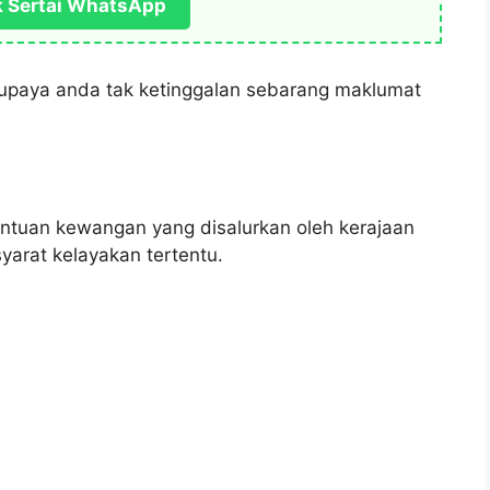
k Sertai WhatsApp
upaya anda tak ketinggalan sebarang maklumat
tuan kewangan yang disalurkan oleh kerajaan
arat kelayakan tertentu.