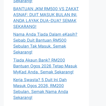
Sekarang!
BANTUAN JKM RM500 VS ZAKAT
ASNAF: DUIT MASUK BULAN INI,
ANDA LAYAK DUA-DUA? SEMAK
SEKARANG!
Nama Anda Tiada Dalam eKasih?
Sebab Duit Bantuan RM500
Sebulan Tak Masuk. Semak
Sekarang!
Tiada Akaun Bank? RM200
Bantuan Ogos 2026 Tetap Masuk
MyKad Anda. Semak Sekarang!
Kerja Swasta? 5 Duit Ini Dah
Masuk Ogos 2026, RM200
Sebulan. Semak Nama Anda
Sekarang!