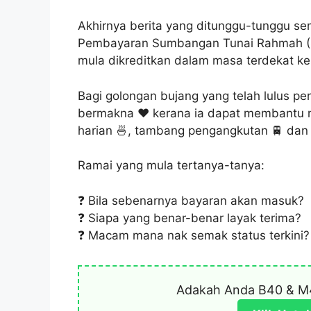
Akhirnya berita yang ditunggu-tunggu sem
Pembayaran Sumbangan Tunai Rahmah (S
mula dikreditkan dalam masa terdekat k
Bagi golongan bujang yang telah lulus 
bermakna ❤️ kerana ia dapat membantu 
harian 🍜, tambang pengangkutan 🚆 dan 
Ramai yang mula tertanya-tanya:
❓ Bila sebenarnya bayaran akan masuk?
❓ Siapa yang benar-benar layak terima?
❓ Macam mana nak semak status terkini?
Adakah Anda B40 & M