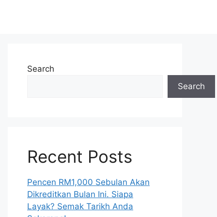
Search
Search
Recent Posts
Pencen RM1,000 Sebulan Akan
Dikreditkan Bulan Ini. Siapa
Layak? Semak Tarikh Anda