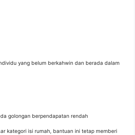
 individu yang belum berkahwin dan berada dalam
da golongan berpendapatan rendah
r kategori isi rumah, bantuan ini tetap memberi