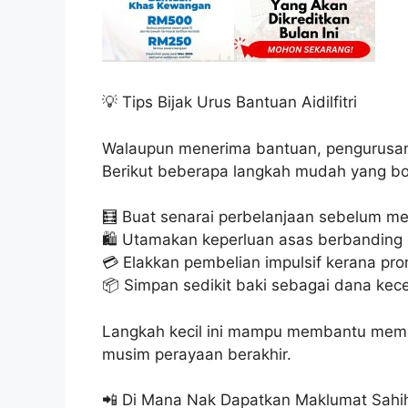
💡 Tips Bijak Urus Bantuan Aidilfitri
Walaupun menerima bantuan, pengurusan
Berikut beberapa langkah mudah yang bo
🧮 Buat senarai perbelanjaan sebelum m
🛍️ Utamakan keperluan asas berbanding
💳 Elakkan pembelian impulsif kerana pro
📦 Simpan sedikit baki sebagai dana ke
Langkah kecil ini mampu membantu mema
musim perayaan berakhir.
📲 Di Mana Nak Dapatkan Maklumat Sahi