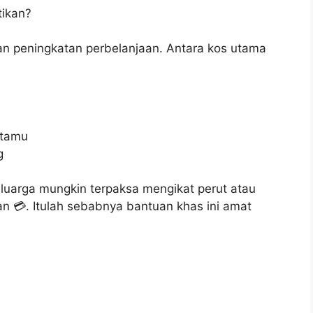
tikan?
 peningkatan perbelanjaan. Antara kos utama
etamu
g
uarga mungkin terpaksa mengikat perut atau
n 💳. Itulah sebabnya bantuan khas ini amat