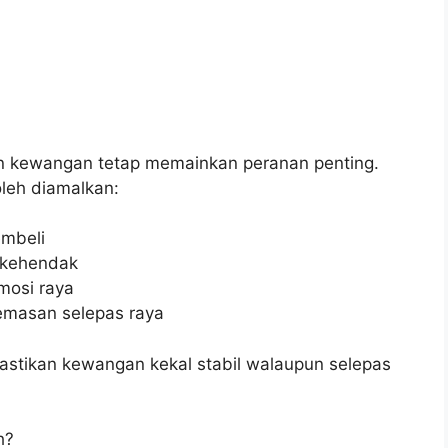
 kewangan tetap memainkan peranan penting.
leh diamalkan:
embeli
 kehendak
mosi raya
cemasan selepas raya
stikan kewangan kekal stabil walaupun selepas
h?