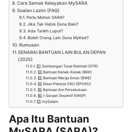
Cara Semak Kelayakan MySARA
Soalan Lazim (FAQ)
Perlu Mohon SARA?
Jika Tak Habis Guna Baki?
Ada Tarikh Luput?
Boleh Orang Lain Guna MyKad?
Rumusan
SENARAI BANTUAN LAIN BULAN DEPAN
(2025)
1️⃣ Sumbangan Tunai Rahmah (STR)
2️⃣ Bantuan Kanak-Kanak (BKK)
3️⃣ Bantuan Warga Emas (BWE)
4️⃣ Elaun Pekerja OKU (EPOKU)
5️⃣ Bantuan Am Persekutuan
6️⃣ i-Saraan (Insentif KWSP)
7️⃣ mySalam
Apa Itu Bantuan
MySARA (SARA)?