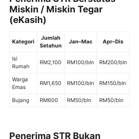
Miskin / Miskin Tegar
(eKasih)
Jumlah
Kategori
Jan–Mac
Apr–Dis
Setahun
Isi
RM2,100
RM100/bln
RM200/bln
Rumah
Warga
RM1,650
RM100/bln
RM150/bln
Emas
Bujang
RM600
RM50/bln
RM50/bln
Penerima STR Bukan