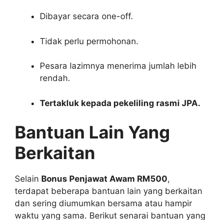
Dibayar secara one-off.
Tidak perlu permohonan.
Pesara lazimnya menerima jumlah lebih
rendah.
Tertakluk kepada pekeliling rasmi JPA.
Bantuan Lain Yang
Berkaitan
Selain
Bonus Penjawat Awam RM500
,
terdapat beberapa bantuan lain yang berkaitan
dan sering diumumkan bersama atau hampir
waktu yang sama. Berikut senarai bantuan yang