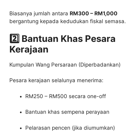
Biasanya jumlah antara
RM300 – RM1,000
bergantung kepada kedudukan fiskal semasa.
2️⃣ Bantuan Khas Pesara
Kerajaan
Kumpulan Wang Persaraan (Diperbadankan)
Pesara kerajaan selalunya menerima:
RM250 – RM500 secara one-off
Bantuan khas sempena perayaan
Pelarasan pencen (jika diumumkan)