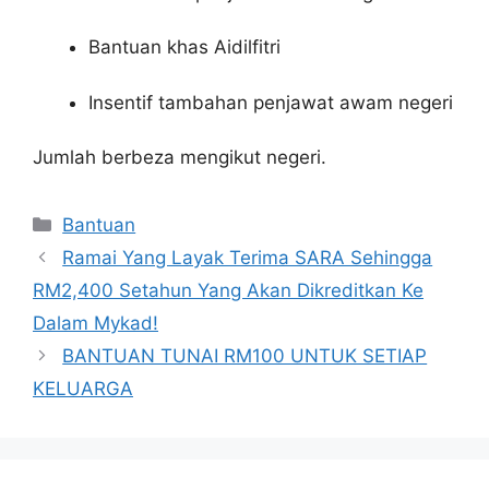
Bantuan khas Aidilfitri
Insentif tambahan penjawat awam negeri
Jumlah berbeza mengikut negeri.
Categories
Bantuan
Ramai Yang Layak Terima SARA Sehingga
RM2,400 Setahun Yang Akan Dikreditkan Ke
Dalam Mykad!
BANTUAN TUNAI RM100 UNTUK SETIAP
KELUARGA