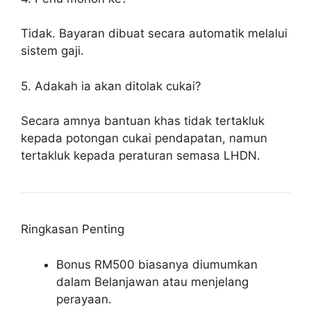
Tidak. Bayaran dibuat secara automatik melalui
sistem gaji.
5. Adakah ia akan ditolak cukai?
Secara amnya bantuan khas tidak tertakluk
kepada potongan cukai pendapatan, namun
tertakluk kepada peraturan semasa LHDN.
Ringkasan Penting
Bonus RM500 biasanya diumumkan
dalam Belanjawan atau menjelang
perayaan.