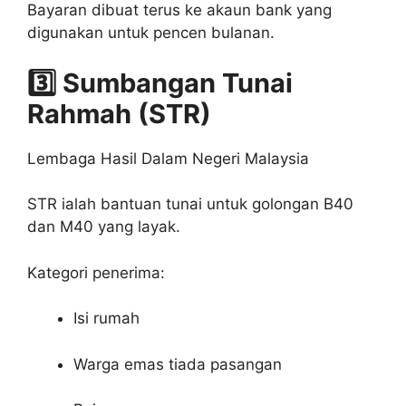
Bayaran dibuat terus ke akaun bank yang
digunakan untuk pencen bulanan.
3️⃣ Sumbangan Tunai
Rahmah (STR)
Lembaga Hasil Dalam Negeri Malaysia
STR ialah bantuan tunai untuk golongan B40
dan M40 yang layak.
Kategori penerima:
Isi rumah
Warga emas tiada pasangan