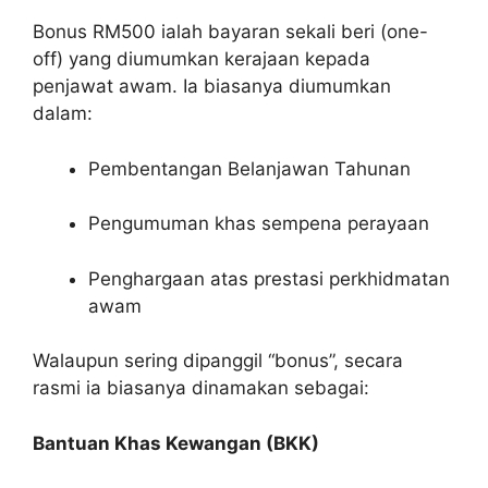
Bonus RM500 ialah bayaran sekali beri (one-
off) yang diumumkan kerajaan kepada
penjawat awam. Ia biasanya diumumkan
dalam:
Pembentangan Belanjawan Tahunan
Pengumuman khas sempena perayaan
Penghargaan atas prestasi perkhidmatan
awam
Walaupun sering dipanggil “bonus”, secara
rasmi ia biasanya dinamakan sebagai:
Bantuan Khas Kewangan (BKK)