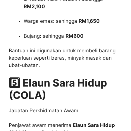
RM2,100
Warga emas: sehingga
RM1,650
Bujang: sehingga
RM600
Bantuan ini digunakan untuk membeli barang
keperluan seperti beras, minyak masak dan
ubat-ubatan.
5️⃣ Elaun Sara Hidup
(COLA)
Jabatan Perkhidmatan Awam
Penjawat awam menerima
Elaun Sara Hidup