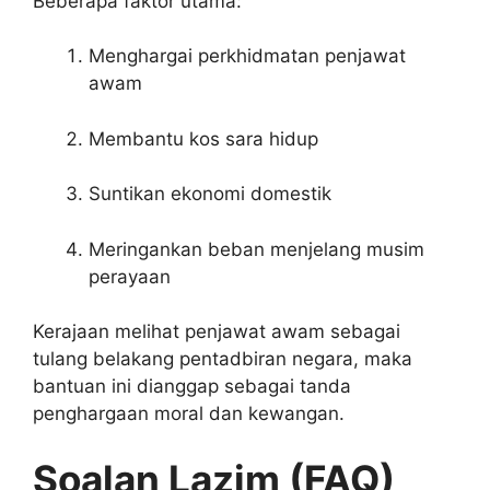
Beberapa faktor utama:
Menghargai perkhidmatan penjawat
awam
Membantu kos sara hidup
Suntikan ekonomi domestik
Meringankan beban menjelang musim
perayaan
Kerajaan melihat penjawat awam sebagai
tulang belakang pentadbiran negara, maka
bantuan ini dianggap sebagai tanda
penghargaan moral dan kewangan.
Soalan Lazim (FAQ)