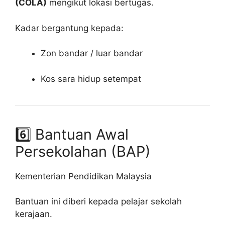
(COLA)
mengikut lokasi bertugas.
Kadar bergantung kepada:
Zon bandar / luar bandar
Kos sara hidup setempat
6️⃣ Bantuan Awal
Persekolahan (BAP)
Kementerian Pendidikan Malaysia
Bantuan ini diberi kepada pelajar sekolah
kerajaan.